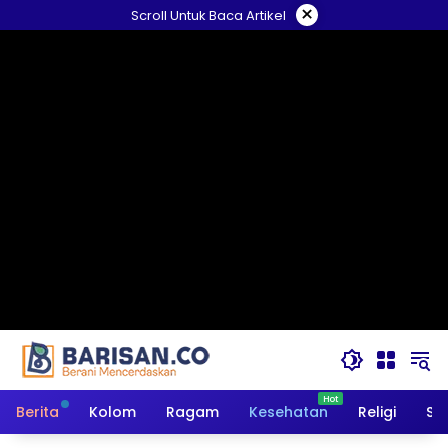
Langsung
×
Scroll Untuk Baca Artikel
ke
konten
Berita
Kolom
Ragam
Kesehatan
Religi
So