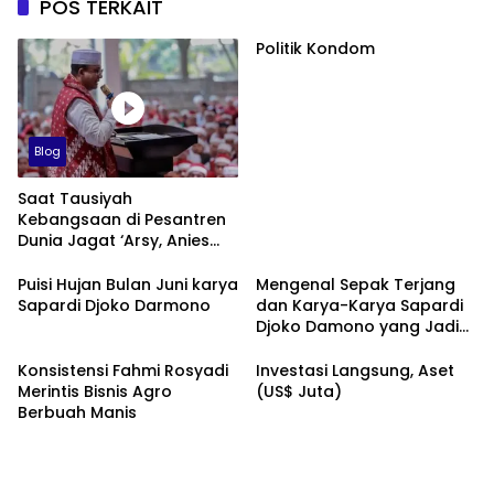
POS TERKAIT
Politik Kondom
Blog
Saat Tausiyah
Kebangsaan di Pesantren
Dunia Jagat ‘Arsy, Anies
Mendapat Jimat dan
Dukungan dari Abah Aos
Puisi Hujan Bulan Juni karya
Mengenal Sepak Terjang
Sapardi Djoko Darmono
dan Karya-Karya Sapardi
Djoko Damono yang Jadi
Google Doodle Hari Ini
Konsistensi Fahmi Rosyadi
Investasi Langsung, Aset
Merintis Bisnis Agro
(US$ Juta)
Berbuah Manis