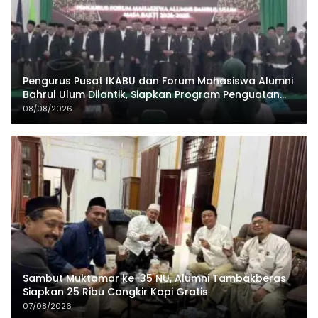
Pengurus Pusat IKABU dan Forum Mahasiswa Alumni
Bahrul Ulum Dilantik, Siapkan Program Penguatan
Organisasi dan Ekonomi
08/08/2026
Sambut Muktamar ke-35 NU, Alumni Tambakberas
Siapkan 25 Ribu Cangkir Kopi Gratis
07/08/2026