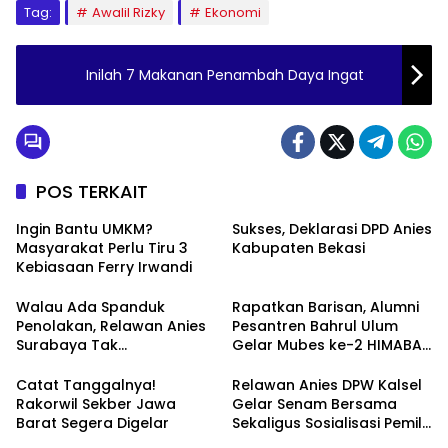
Tag:
Awalil Rizky
Ekonomi
Inilah 7 Makanan Penambah Daya Ingat
POS TERKAIT
Ingin Bantu UMKM?
Sukses, Deklarasi DPD Anies
Masyarakat Perlu Tiru 3
Kabupaten Bekasi
Kebiasaan Ferry Irwandi
Walau Ada Spanduk
Rapatkan Barisan, Alumni
Penolakan, Relawan Anies
Pesantren Bahrul Ulum
Surabaya Tak
Gelar Mubes ke-2 HIMABAS
Tergoyahkan
dan Bentuk IKABU
Semarang
Catat Tanggalnya!
Relawan Anies DPW Kalsel
Rakorwil Sekber Jawa
Gelar Senam Bersama
Barat Segera Digelar
Sekaligus Sosialisasi Pemilu
2024