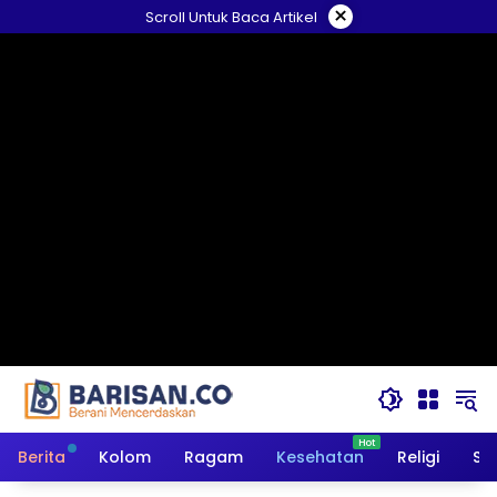
Langsung
×
Scroll Untuk Baca Artikel
ke
konten
Berita
Kolom
Ragam
Kesehatan
Religi
So