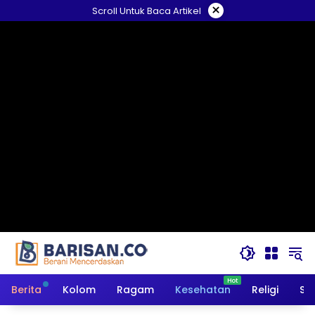
Langsung
×
Scroll Untuk Baca Artikel
ke
konten
Berita
Kolom
Ragam
Kesehatan
Religi
So