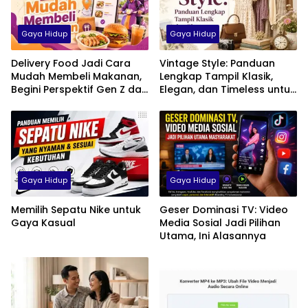
Gaya Hidup
Gaya Hidup
Delivery Food Jadi Cara
Vintage Style: Panduan
Mudah Membeli Makanan,
Lengkap Tampil Klasik,
Begini Perspektif Gen Z dan
Elegan, dan Timeless untuk
Milenial di Indonesia
Pria, Wanita, hingga Anak
Gaya Hidup
Gaya Hidup
Memilih Sepatu Nike untuk
Geser Dominasi TV: Video
Gaya Kasual
Media Sosial Jadi Pilihan
Utama, Ini Alasannya