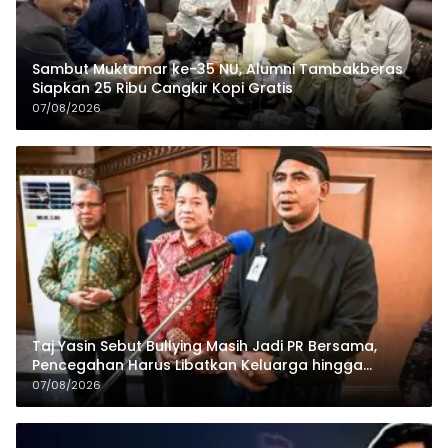
Sambut Muktamar ke-35 NU, Alumni Tambakberas
Siapkan 25 Ribu Cangkir Kopi Gratis
07/08/2026
Taj Yasin Sebut Bullying Masih Jadi PR Bersama,
Pencegahan Harus Libatkan Keluarga hingga
Pesantren
07/08/2026