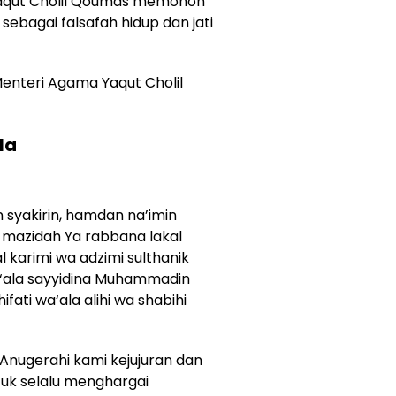
Yaqut Cholil Qoumas memohon
ebagai falsafah hidup dan jati
 Menteri Agama Yaqut Cholil
la
 syakirin, hamdan na’imin
 mazidah Ya rabbana lakal
l karimi wa adzimi sulthanik
k ‘ala sayyidina Muhammadin
hifati wa‘ala alihi wa shabihi
Anugerahi kami kejujuran dan
tuk selalu menghargai