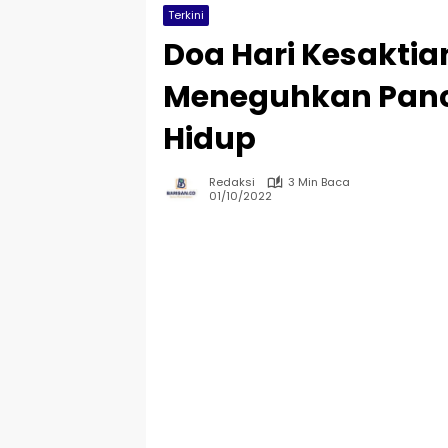
Terkini
Doa Hari Kesaktia
Meneguhkan Panca
Hidup
Redaksi
3 Min Baca
01/10/2022