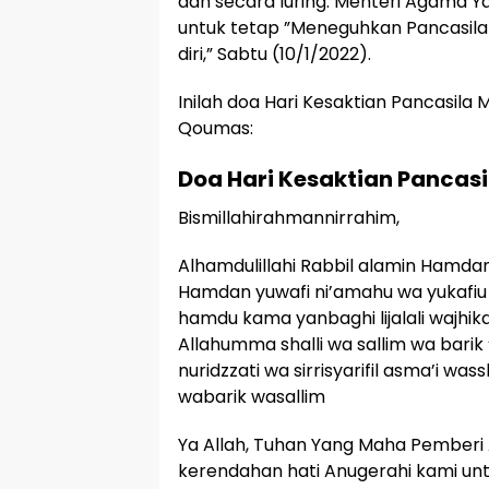
dan secara luring. Menteri Agama 
untuk tetap ”Meneguhkan Pancasila s
diri,” Sabtu (10/1/2022).
Inilah doa Hari Kesaktian Pancasila
Qoumas:
Doa Hari Kesaktian Pancasi
Bismillahirahmannirrahim,
Alhamdulillahi Rabbil alamin Hamdan
Hamdan yuwafi ni’amahu wa yukafiu
hamdu kama yanbaghi lijalali wajhika
Allahumma shalli wa sallim wa bari
nuridzzati wa sirrisyarifil asma’i wass
wabarik wasallim
Ya Allah, Tuhan Yang Maha Pemberi 
kerendahan hati Anugerahi kami un