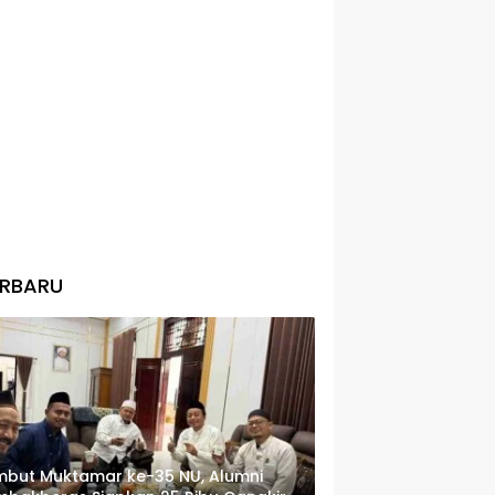
ERBARU
but Muktamar ke-35 NU, Alumni