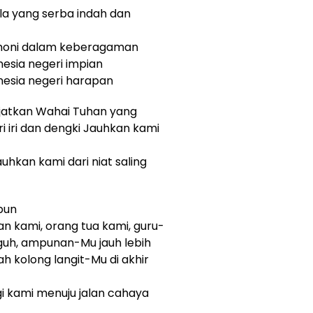
la yang serba indah dan
rmoni dalam keberagaman
nesia negeri impian
nesia negeri harapan
anjatkan Wahai Tuhan yang
 iri dan dengki Jauhkan kami
uhkan kami dari niat saling
pun
n kami, orang tua kami, guru-
guh, ampunan-Mu jauh lebih
h kolong langit-Mu di akhir
 kami menuju jalan cahaya