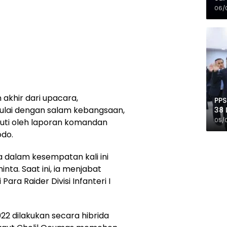
Mer
06/
akhir dari upacara,
PPS
ulai dengan salam kebangsaan,
38 
Pro
05/
uti oleh laporan komandan
odo.
 dalam kesempatan kali ini
inta. Saat ini, ia menjabat
ara Raider Divisi Infanteri I
22 dilakukan secara hibrida