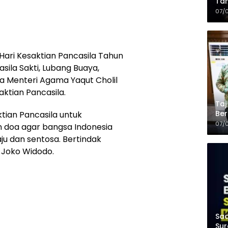
Tam
Kop
07/
Hari Kesaktian Pancasila Tahun
ila Sakti, Lubang Buaya,
a Menteri Agama Yaqut Cholil
tian Pancasila.
Taj
Ber
tian Pancasila untuk
Kel
07/
 doa agar bangsa Indonesia
u dan sentosa. Bertindak
 Joko Widodo.
Saa
Sur