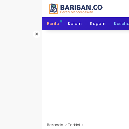
Langsung
ke
konten
Berita
Kolom
Ragam
Keseh
×
Beranda
Terkini