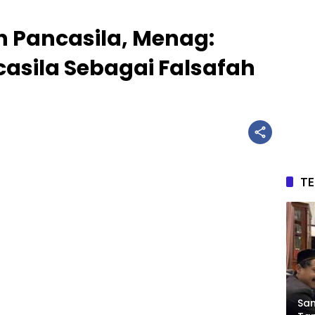
n Pancasila, Menag:
sila Sebagai Falsafah
T
Sam