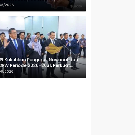
ah Putih
08/2026
PI Kukuhkan Pengurus Nasional dan
DPW Periode 2026–2031, Perkuat
fesionalisme Sektor Publik
08/2026