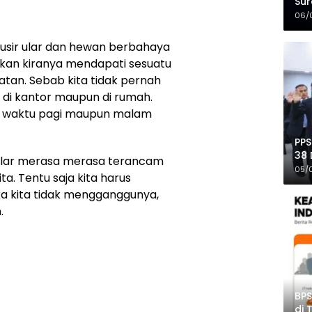
Sur
Mer
06/
usir ular dan hewan berbahaya
lkan kiranya mendapati sesuatu
an. Sebab kita tidak pernah
at di kantor maupun di rumah.
k waktu pagi maupun malam
PPS
38 
a ular merasa merasa terancam
Pro
05/
a. Tentu saja kita harus
a kita tidak mengganggunya,
.
BPS
di 