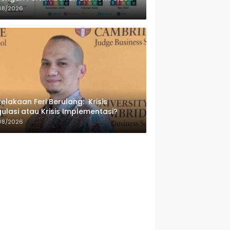
sen
08/2026
elakaan Feri Berulang: Krisis
ulasi atau Krisis Implementasi?
08/2026