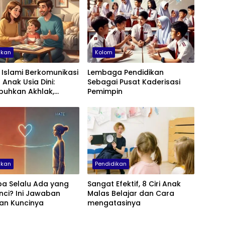
ikan
Kolom
 Islami Berkomunikasi
Lembaga Pendidikan
Anak Usia Dini:
Sebagai Pusat Kaderisasi
uhkan Akhlak,
Pemimpin
 dan Cinta
ikan
Pendidikan
a Selalu Ada yang
Sangat Efektif, 8 Ciri Anak
ci? Ini Jawaban
Malas Belajar dan Cara
an Kuncinya
mengatasinya