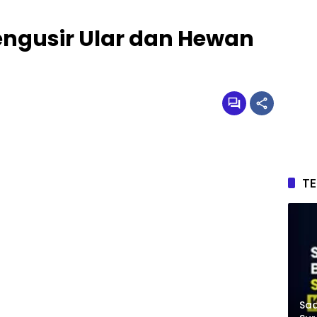
engusir Ular dan Hewan
T
Saa