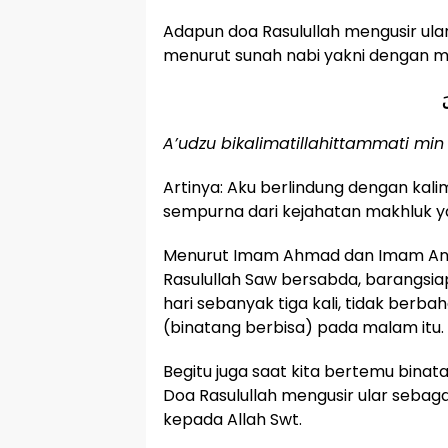
Adapun doa Rasulullah mengusir ula
menurut sunah nabi yakni dengan m
َ
A’udzu bikalimatillahittammati min
Artinya: Aku berlindung dengan kali
sempurna dari kejahatan makhluk y
Menurut Imam Ahmad dan Imam An
Rasulullah Saw bersabda, barangsi
hari sebanyak tiga kali, tidak berb
(binatang berbisa) pada malam itu.
Begitu juga saat kita bertemu binat
Doa Rasulullah mengusir ular sebag
kepada Allah Swt.