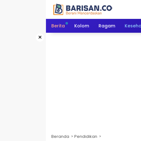
Langsung
ke
konten
Berita
Kolom
Ragam
Keseh
×
Beranda
Pendidikan