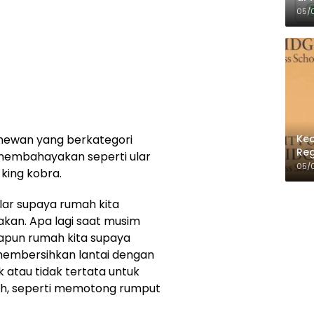
Per
05/
Kec
i hewan yang berkategori
Reg
 membahayakan seperti ular
05/
 king kobra.
lar supaya rumah kita
kan. Apa lagi saat musim
Adapun rumah kita supaya
 membersihkan lantai dengan
atau tidak tertata untuk
mah, seperti memotong rumput