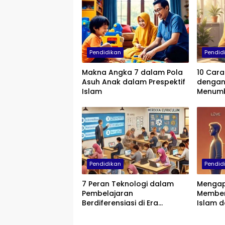
Pendidikan
Pendid
Makna Angka 7 dalam Pola
10 Cara
Asuh Anak dalam Prespektif
dengan 
Islam
Menumb
Empati,
Pendidikan
Pendid
7 Peran Teknologi dalam
Mengap
Pembelajaran
Memben
Berdiferensiasi di Era
Islam d
Kurikulum Merdeka