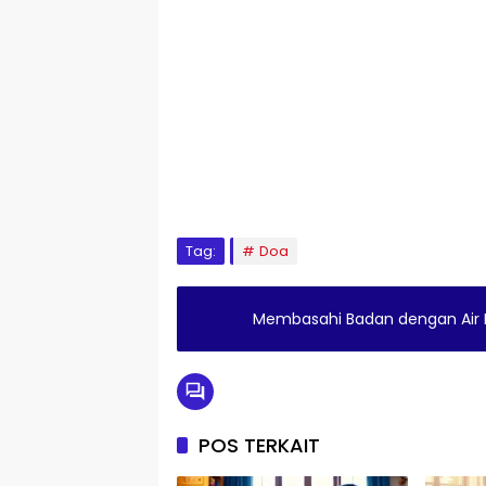
Tag:
Doa
Membasahi Badan dengan Air H
POS TERKAIT