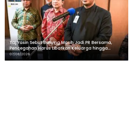
Taj Yasin Sebut Bullying Masih Jadi PR Bersama,
Pencegahan Harus Libatkan Keluarga hingga
Pesantren
07/08/2026