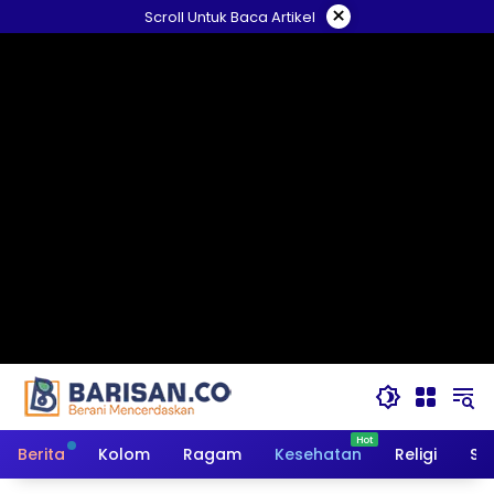
Langsung
×
Scroll Untuk Baca Artikel
ke
konten
Berita
Kolom
Ragam
Kesehatan
Religi
So