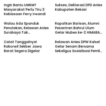
Ingin Bantu UMKM?
Sukses, Deklarasi DPD Anies
Masyarakat Perlu Tiru 3
Kabupaten Bekasi
Kebiasaan Ferry Irwandi
Walau Ada Spanduk
Rapatkan Barisan, Alumni
Penolakan, Relawan Anies
Pesantren Bahrul Ulum
Surabaya Tak
Gelar Mubes ke-2 HIMABAS
Tergoyahkan
dan Bentuk IKABU
Semarang
Catat Tanggalnya!
Relawan Anies DPW Kalsel
Rakorwil Sekber Jawa
Gelar Senam Bersama
Barat Segera Digelar
Sekaligus Sosialisasi Pemilu
2024