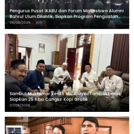
Pengurus Pusat IKABU dan Forum Mahasiswa Alumni
Bahrul Ulum Dilantik, Siapkan Program Penguatan
Organisasi dan Ekonomi
08/08/2026
Sambut Muktamar ke-35 NU, Alumni Tambakberas
Siapkan 25 Ribu Cangkir Kopi Gratis
07/08/2026