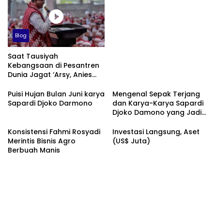
Blog
Saat Tausiyah
Kebangsaan di Pesantren
Dunia Jagat ‘Arsy, Anies
Mendapat Jimat dan
Dukungan dari Abah Aos
Puisi Hujan Bulan Juni karya
Mengenal Sepak Terjang
Sapardi Djoko Darmono
dan Karya-Karya Sapardi
Djoko Damono yang Jadi
Google Doodle Hari Ini
Konsistensi Fahmi Rosyadi
Investasi Langsung, Aset
Merintis Bisnis Agro
(US$ Juta)
Berbuah Manis