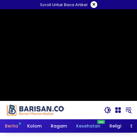
Langsung
×
Scroll Untuk Baca Artikel
ke
konten
Berita
Kolom
Ragam
Kesehatan
Religi
So