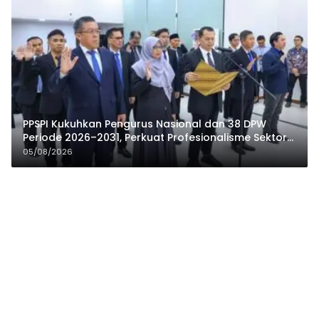
PPSPI Kukuhkan Pengurus Nasional dan 38 DPW
Periode 2026–2031, Perkuat Profesionalisme Sektor
Publik
05/08/2026