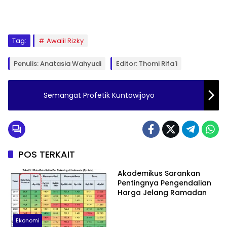
Tag:
Awalil Rizky
Penulis: Anatasia Wahyudi
Editor: Thomi Rifa'i
Semangat Profetik Kuntowijoyo
POS TERKAIT
Akademikus Sarankan
Pentingnya Pengendalian
Harga Jelang Ramadan
Ekonomi