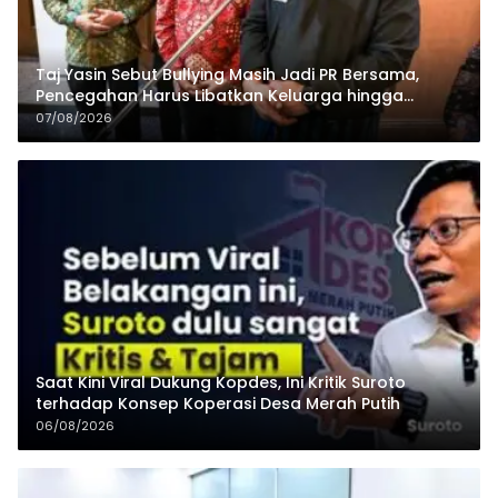
Taj Yasin Sebut Bullying Masih Jadi PR Bersama,
Pencegahan Harus Libatkan Keluarga hingga
Pesantren
07/08/2026
Saat Kini Viral Dukung Kopdes, Ini Kritik Suroto
terhadap Konsep Koperasi Desa Merah Putih
06/08/2026