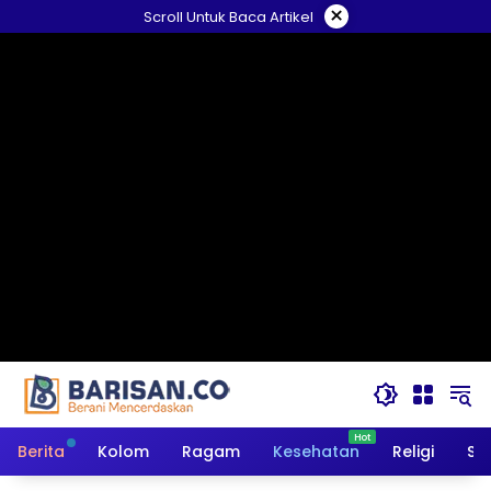
Langsung
×
Scroll Untuk Baca Artikel
ke
konten
Berita
Kolom
Ragam
Kesehatan
Religi
So