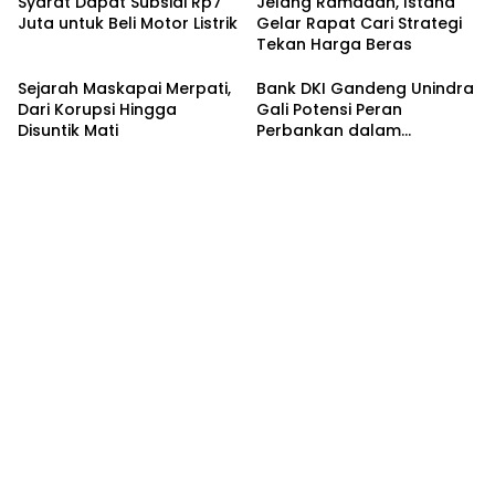
Syarat Dapat Subsidi Rp7
Jelang Ramadan, Istana
Juta untuk Beli Motor Listrik
Gelar Rapat Cari Strategi
Tekan Harga Beras
Sejarah Maskapai Merpati,
Bank DKI Gandeng Unindra
Dari Korupsi Hingga
Gali Potensi Peran
Disuntik Mati
Perbankan dalam
Peningkatan Sadar
Keuangan