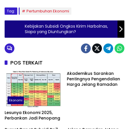
Tag:
Pertumbuhan Ekonomi
Kebijakan Subsidi Ongkos Kirim Harbolnas,
Siapa yang Diuntungkan?
POS TERKAIT
Akademikus Sarankan
Pentingnya Pengendalian
Harga Jelang Ramadan
Ekonomi
Lesunya Ekonomi 2025,
Perbankan Jadi Penopang