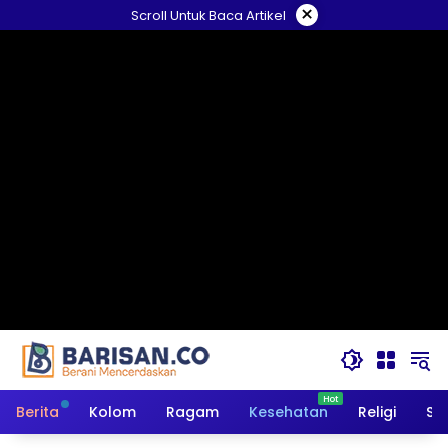
Langsung
×
Scroll Untuk Baca Artikel
ke
konten
Berita
Kolom
Ragam
Kesehatan
Religi
So