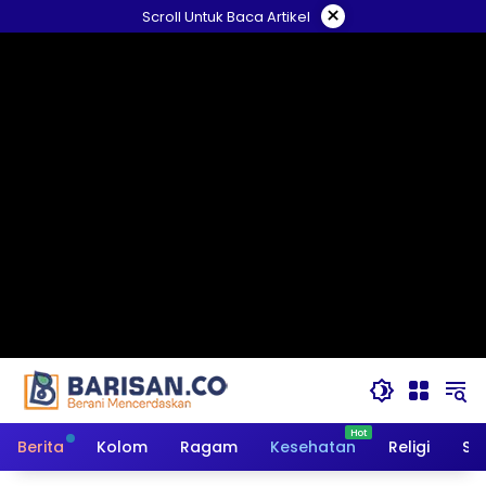
Langsung
×
Scroll Untuk Baca Artikel
ke
konten
Berita
Kolom
Ragam
Kesehatan
Religi
So