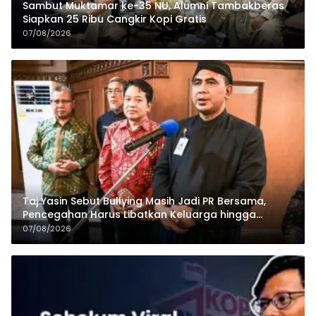
Sambut Muktamar ke-35 NU, Alumni Tambakberas
Siapkan 25 Ribu Cangkir Kopi Gratis
07/08/2026
Taj Yasin Sebut Bullying Masih Jadi PR Bersama,
Pencegahan Harus Libatkan Keluarga hingga
Pesantren
07/08/2026