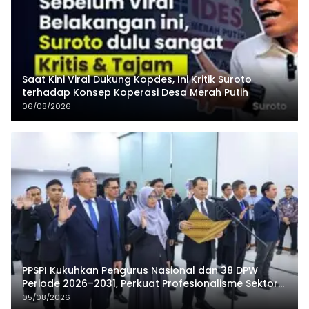
Saat Kini Viral Dukung Kopdes, Ini Kritik Suroto
terhadap Konsep Koperasi Desa Merah Putih
06/08/2026
PPSPI Kukuhkan Pengurus Nasional dan 38 DPW
Periode 2026–2031, Perkuat Profesionalisme Sektor
Publik
05/08/2026