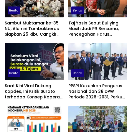
Berita
Berita
Sambut Muktamar ke-35
Taj Yasin Sebut Bullying
NU, Alumni Tambakberas
Masih Jadi PR Bersama,
Siapkan 25 Ribu Cangkir
Pencegahan Harus
Kopi Gratis
Libatkan Keluarga hingga
Pesantren
Berita
Berita
Saat Kini Viral Dukung
PPSPI Kukuhkan Pengurus
Kopdes, Ini Kritik Suroto
Nasional dan 38 DPW
terhadap Konsep Koperasi
Periode 2026–2031, Perkuat
Desa Merah Putih
Profesionalisme Sektor
Publik