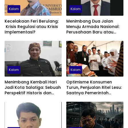
Kolom
Kolom
Kecelakaan Feri Berulang:
Menimbang Dua Jalan
Krisis Regulasi atau Krisis
Menuju Armada Nasional:
Implementasi?
Perusahaan Baru atau
Fondasi Maritime ID?
Kolom
Kolom
Menimbang Kembali Hari
Optimisme Konsumen
Jadi Kota Salatiga: Sebuah
Turun, Penjualan Ritel Lesu:
Perspektif Historis dan
Saatnya Pemerintah
Administratif
Berhenti Beralasan dan
Fokus Membenahi Ekonomi
Domestik