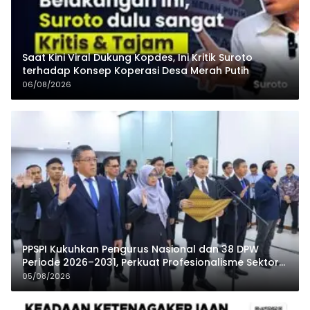
Saat Kini Viral Dukung Kopdes, Ini Kritik Suroto
terhadap Konsep Koperasi Desa Merah Putih
06/08/2026
PPSPI Kukuhkan Pengurus Nasional dan 38 DPW
Periode 2026–2031, Perkuat Profesionalisme Sektor
Publik
05/08/2026