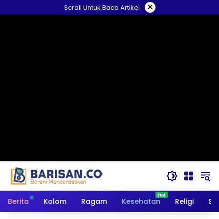
Langsung
×
Scroll Untuk Baca Artikel
ke
konten
Berita
Kolom
Ragam
Kesehatan
Religi
So