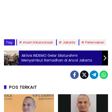
Tag:
imam trikarsohadi
Jakarta
Peternakan
Aktivis INDEMO Gelar Silaturahmi
Menyambut Ramadhan di Ancol Jakarta
POS TERKAIT