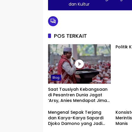
dan Kultur
POS TERKAIT
Politik
Blog
Saat Tausiyah Kebangsaan
di Pesantren Dunia Jagat
‘Arsy, Anies Mendapat Jimat
dan Dukungan dari Abah
Aos
Mengenal Sepak Terjang
Konsist
dan Karya-Karya Sapardi
Merinti
Djoko Damono yang Jadi
Manis
Google Doodle Hari Ini