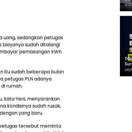
Kel
07/
a uang, sedangkan petugas
 biayanya sudah ditalangi
 membayar pemasangan kWh
Saa
Sur
Mer
06/
n itu sudah beberapa bulan
da petugas PLN adanya
 di rumah.
u, kata Yeni, menyarankan
na kondisinya sudah rusak,
i dengan yang baru.
 petugas tersebut meminta