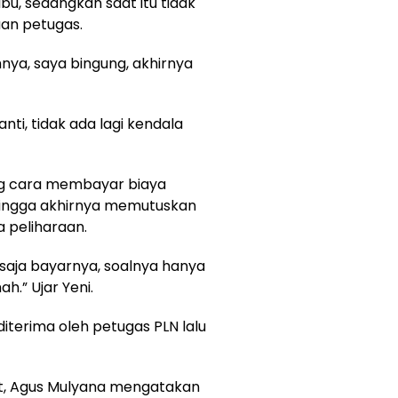
bu, sedangkan saat itu tidak
an petugas.
nya, saya bingung, akhirnya
ti, tidak ada lagi kendala
g cara membayar biaya
hingga akhirnya memutuskan
peliharaan.
 saja bayarnya, soalnya hanya
h.” Ujar Yeni.
diterima oleh petugas PLN lalu
ut, Agus Mulyana mengatakan