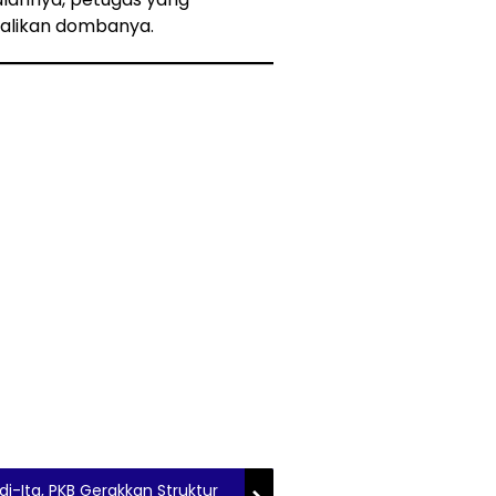
alikan dombanya.
i-Ita, PKB Gerakkan Struktur