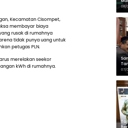
Mah
Sia
08/
da
gan, Kecamatan Cisompet,
paksa membayar biaya
yang rusak di rumahnya
rena tidak punya uang untuk
hkan petugas PLN.
Sam
arus merelakan seekor
Tam
ngan kWh di rumahnya.
Kop
07/
Taj
Ber