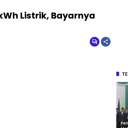
kWh Listrik, Bayarnya
T
Pen