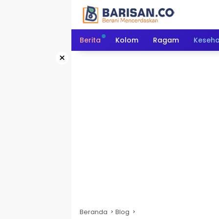
Langsung
ke
konten
Berita
Kolom
Ragam
Keseh
×
Beranda
Blog