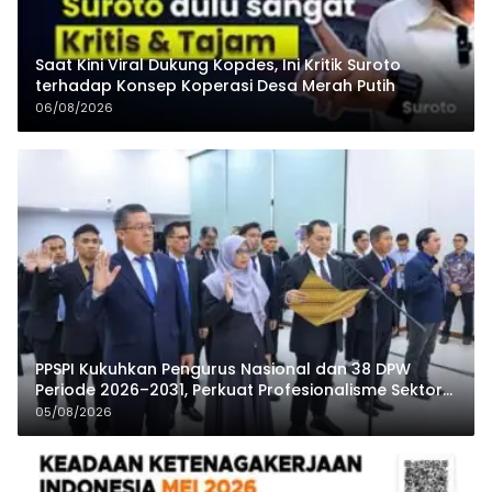
Saat Kini Viral Dukung Kopdes, Ini Kritik Suroto
terhadap Konsep Koperasi Desa Merah Putih
06/08/2026
PPSPI Kukuhkan Pengurus Nasional dan 38 DPW
Periode 2026–2031, Perkuat Profesionalisme Sektor
Publik
05/08/2026