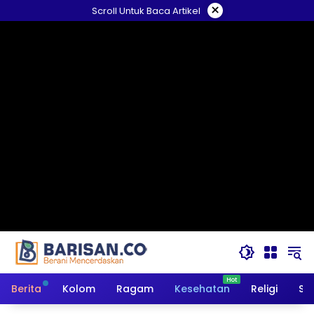
Langsung
×
Scroll Untuk Baca Artikel
ke
konten
Berita
Kolom
Ragam
Kesehatan
Religi
So