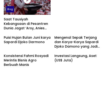
Blog
Saat Tausiyah
Kebangsaan di Pesantren
Dunia Jagat ‘Arsy, Anies
Mendapat Jimat dan
Dukungan dari Abah Aos
Puisi Hujan Bulan Juni karya
Mengenal Sepak Terjang
Sapardi Djoko Darmono
dan Karya-Karya Sapardi
Djoko Damono yang Jadi
Google Doodle Hari Ini
Konsistensi Fahmi Rosyadi
Investasi Langsung, Aset
Merintis Bisnis Agro
(US$ Juta)
Berbuah Manis