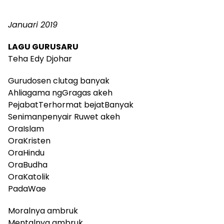
Januari 2019
LAGU GURUSARU
Teha Edy Djohar
Gurudosen clutag banyak
Ahliagama ngGragas akeh
PejabatTerhormat bejatBanyak
Senimanpenyair Ruwet akeh
OraIslam
OraKristen
OraHindu
OraBudha
OraKatolik
PadaWae
Moralnya ambruk
Mentalnya ambruk