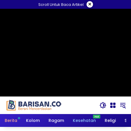
Langsung
×
Scroll Untuk Baca Artikel
ke
konten
Berita
Kolom
Ragam
Kesehatan
Religi
So