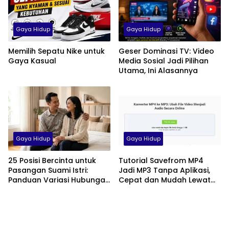
Gaya Hidup
Gaya Hidup
Memilih Sepatu Nike untuk
Geser Dominasi TV: Video
Gaya Kasual
Media Sosial Jadi Pilihan
Utama, Ini Alasannya
Gaya Hidup
Gaya Hidup
25 Posisi Bercinta untuk
Tutorial Savefrom MP4
Pasangan Suami Istri:
Jadi MP3 Tanpa Aplikasi,
Panduan Variasi Hubungan
Cepat dan Mudah Lewat
yang Nyaman dan
HP
Harmonis