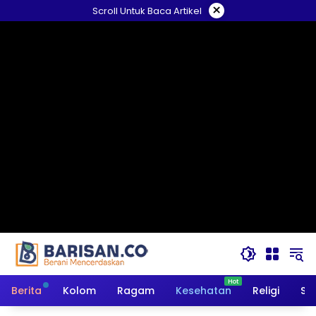
Langsung
×
Scroll Untuk Baca Artikel
ke
konten
Berita
Kolom
Ragam
Kesehatan
Religi
So