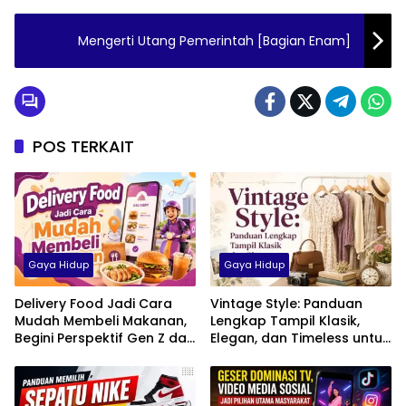
Mengerti Utang Pemerintah [Bagian Enam]
POS TERKAIT
Gaya Hidup
Gaya Hidup
Delivery Food Jadi Cara
Vintage Style: Panduan
Mudah Membeli Makanan,
Lengkap Tampil Klasik,
Begini Perspektif Gen Z dan
Elegan, dan Timeless untuk
Milenial di Indonesia
Pria, Wanita, hingga Anak