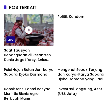
POS TERKAIT
Politik Kondom
Blog
Saat Tausiyah
Kebangsaan di Pesantren
Dunia Jagat ‘Arsy, Anies
Mendapat Jimat dan
Dukungan dari Abah Aos
Puisi Hujan Bulan Juni karya
Mengenal Sepak Terjang
Sapardi Djoko Darmono
dan Karya-Karya Sapardi
Djoko Damono yang Jadi
Google Doodle Hari Ini
Konsistensi Fahmi Rosyadi
Investasi Langsung, Aset
Merintis Bisnis Agro
(US$ Juta)
Berbuah Manis