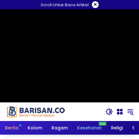
Langsung
×
Scroll Untuk Baca Artikel
ke
konten
Berita
Kolom
Ragam
Kesehatan
Religi
So