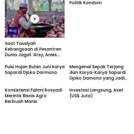
Politik Kondom
Blog
Saat Tausiyah
Kebangsaan di Pesantren
Dunia Jagat ‘Arsy, Anies
Mendapat Jimat dan
Dukungan dari Abah Aos
Puisi Hujan Bulan Juni karya
Mengenal Sepak Terjang
Sapardi Djoko Darmono
dan Karya-Karya Sapardi
Djoko Damono yang Jadi
Google Doodle Hari Ini
Konsistensi Fahmi Rosyadi
Investasi Langsung, Aset
Merintis Bisnis Agro
(US$ Juta)
Berbuah Manis