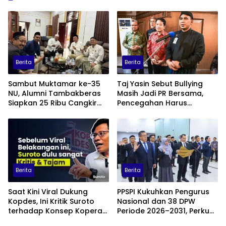
Berita
Berita
Sambut Muktamar ke-35
Taj Yasin Sebut Bullying
NU, Alumni Tambakberas
Masih Jadi PR Bersama,
Siapkan 25 Ribu Cangkir
Pencegahan Harus
Kopi Gratis
Libatkan Keluarga hingga
Pesantren
Berita
Berita
Saat Kini Viral Dukung
PPSPI Kukuhkan Pengurus
Kopdes, Ini Kritik Suroto
Nasional dan 38 DPW
terhadap Konsep Koperasi
Periode 2026–2031, Perkuat
Desa Merah Putih
Profesionalisme Sektor