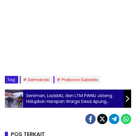
Tag:
Demokrasi
Prabowo Subianto
Seniman, LazisMU, dan LTM PWNU Jateng
Hidupkan Harapan Warga Desa Apung
Timbulsloko
POS TERKAIT