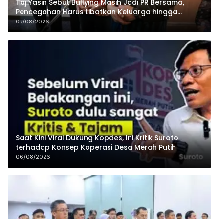
Taj Yasin Sebut Bullying Masih Jadi PR Bersama,
Pencegahan Harus Libatkan Keluarga hingga
Pesantren
07/08/2026
Saat Kini Viral Dukung Kopdes, Ini Kritik Suroto
terhadap Konsep Koperasi Desa Merah Putih
06/08/2026