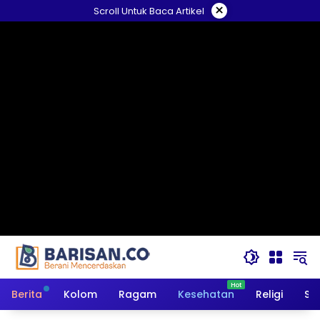
Langsung
×
Scroll Untuk Baca Artikel
ke
konten
Berita
Kolom
Ragam
Kesehatan
Religi
So