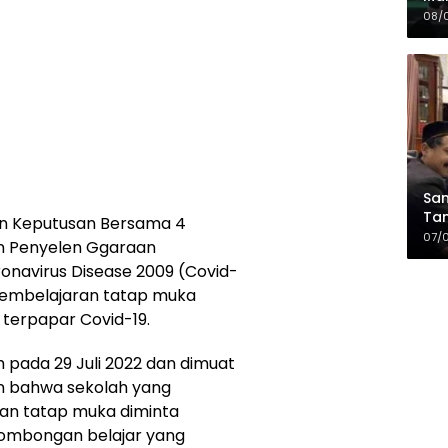
Sia
08/
da
Sam
Tam
an Keputusan Bersama 4
Kop
07/
n Penyelen Ggaraan
navirus Disease 2009 (Covid-
pembelajaran tatap muka
 terpapar Covid-19.
 pada 29 Juli 2022 dan dimuat
an bahwa sekolah yang
an tatap muka diminta
 rombongan belajar yang