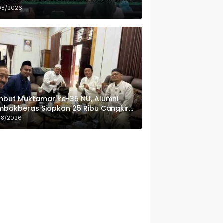
pkan Program Penguatan Organisasi
08/2026
n Ekonomi
but Muktamar ke-35 NU, Alumni
bakberas Siapkan 25 Ribu Cangkir
i Gratis
08/2026