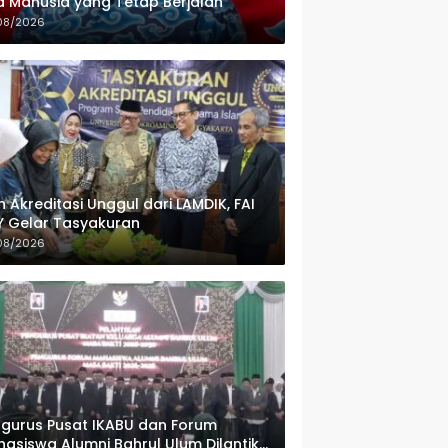
 Manusia yang Tetap Berjalan
08/2026
h Akreditasi Unggul dari LAMDIK, FAI
 Gelar Tasyakuran
08/2026
gurus Pusat IKABU dan Forum
asiswa Alumni Bahrul Ulum Dilantik,