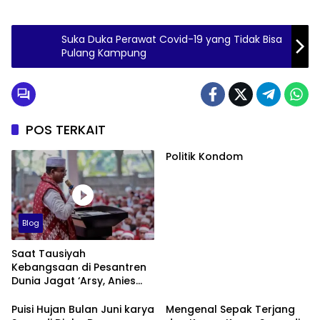
Suka Duka Perawat Covid-19 yang Tidak Bisa
Pulang Kampung
POS TERKAIT
Politik Kondom
Blog
Saat Tausiyah
Kebangsaan di Pesantren
Dunia Jagat ‘Arsy, Anies
Mendapat Jimat dan
Dukungan dari Abah Aos
Puisi Hujan Bulan Juni karya
Mengenal Sepak Terjang