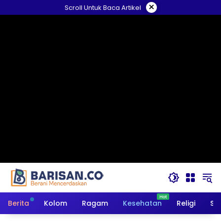
Langsung
×
Scroll Untuk Baca Artikel
ke
konten
Berita
Kolom
Ragam
Kesehatan
Religi
So