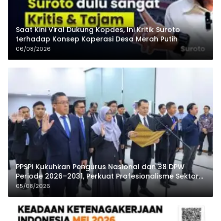
Saat Kini Viral Dukung Kopdes, Ini Kritik Suroto
terhadap Konsep Koperasi Desa Merah Putih
06/08/2026
PPSPI Kukuhkan Pengurus Nasional dan 38 DPW
Periode 2026–2031, Perkuat Profesionalisme Sektor
Publik
05/08/2026