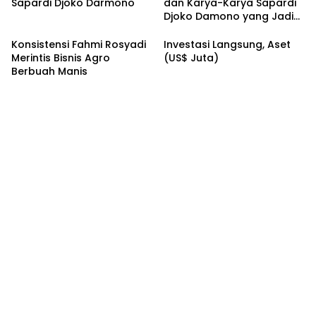
Sapardi Djoko Darmono
dan Karya-Karya Sapardi
Djoko Damono yang Jadi
Google Doodle Hari Ini
Konsistensi Fahmi Rosyadi
Investasi Langsung, Aset
Merintis Bisnis Agro
(US$ Juta)
Berbuah Manis