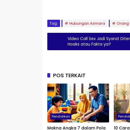
Tag:
Hubungan Asmara
Orang
Video Call Sex Jadi Syarat Dit
Hoaks atau Fakta ya?
POS TERKAIT
Pendidikan
Pendid
Makna Angka 7 dalam Pola
10 Cara