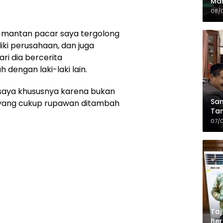
Mah
Sia
08/
da
, mantan pacar saya tergolong
liki perusahaan, dan juga
ri dia bercerita
 dengan laki-laki lain.
i saya khususnya karena bukan
Sam
s yang cukup rupawan ditambah
Tam
Kop
07/
Taj
Ber