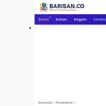
Langsung
ke
konten
Berita
Kolom
Ragam
Keseh
×
Beranda
Pendidikan