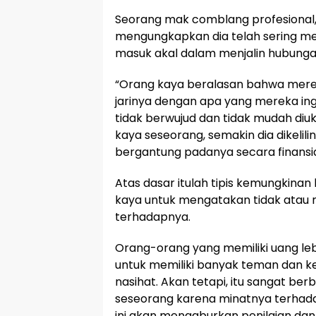
Seorang mak comblang profesional,
mengungkapkan dia telah sering me
masuk akal dalam menjalin hubunga
“Orang kaya beralasan bahwa merek
jarinya dengan apa yang mereka in
tidak berwujud dan tidak mudah diuku
kaya seseorang, semakin dia dikelil
bergantung padanya secara finansial
Atas dasar itulah tipis kemungkinan 
kaya untuk mengatakan tidak atau m
terhadapnya.
Orang-orang yang memiliki uang le
untuk memiliki banyak teman dan 
nasihat. Akan tetapi, itu sangat b
seseorang karena minatnya terhadap
ini akan mengaburkan penilaian d