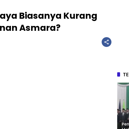
aya Biasanya Kurang
inan Asmara?
T
Pen