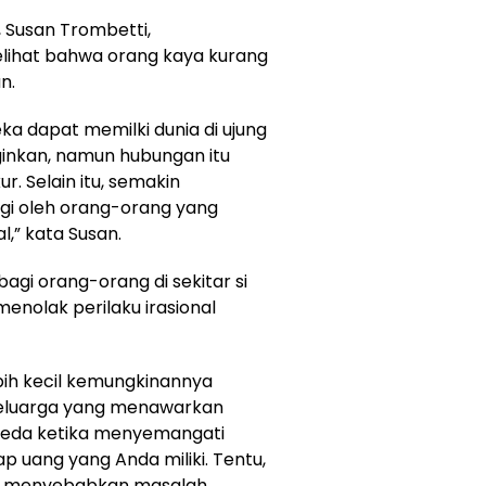
 Susan Trombetti,
lihat bahwa orang kaya kurang
n.
a dapat memilki dunia di ujung
ginkan, namun hubungan itu
r. Selain itu, semakin
ingi oleh orang-orang yang
,” kata Susan.
bagi orang-orang di sekitar si
enolak perilaku irasional
bih kecil kemungkinannya
keluarga yang menawarkan
erbeda ketika menyemangati
 uang yang Anda miliki. Tentu,
an menyebabkan masalah