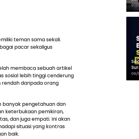
Kel
07/
miliki teman sama sekali.
ebagai pacar sekaligus
Saa
Sur
elah membaca sebuah artikel
Mer
06/
sosial lebih tinggi cenderung
ih rendah daripada orang
bih banyak pengetahuan dan
an keterbukaan pemikiran,
itas, dan juga empati. Ini akan
api situasi yang kontras
an baik.