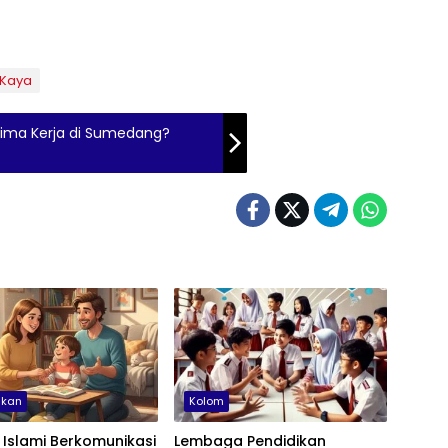
 Kaya
erima Kerja di Sumedang?
ikan
Kolom
 Islami Berkomunikasi
Lembaga Pendidikan