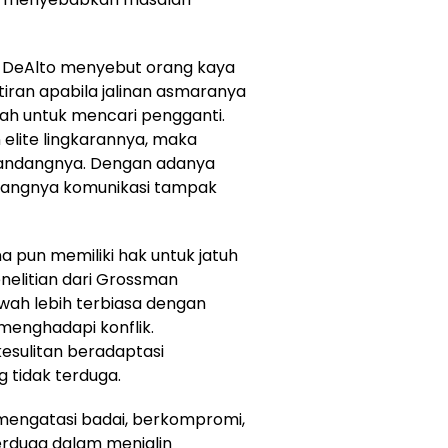
 DeAlto menyebut orang kaya
tiran apabila jalinan asmaranya
h untuk mencari pengganti.
lite lingkarannya, maka
pandangnya. Dengan adanya
ayangnya komunikasi tampak
 pun memiliki hak untuk jatuh
enelitian dari Grossman
ah lebih terbiasa dengan
 menghadapi konflik.
esulitan beradaptasi
ng tidak terduga.
mengatasi badai, berkompromi,
erduga dalam menjalin