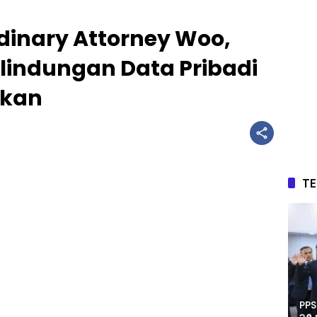
dinary Attorney Woo,
rlindungan Data Pribadi
hkan
T
PPS