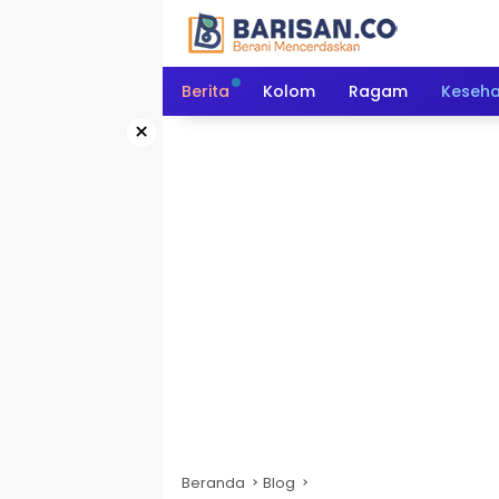
Langsung
ke
konten
Berita
Kolom
Ragam
Keseh
×
Beranda
Blog