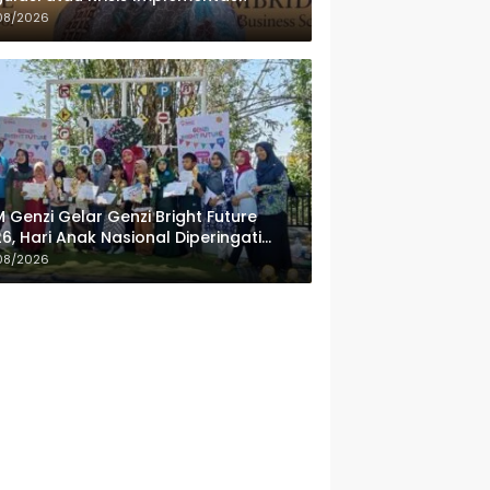
08/2026
 Genzi Gelar Genzi Bright Future
6, Hari Anak Nasional Diperingati
ngan Lomba Puisi dan Tembang
08/2026
lanan