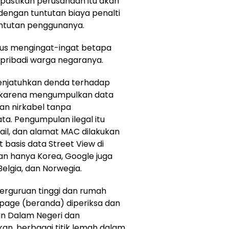
dipastikan perusahaan itu akan
n dengan tuntutan biaya penalti
untutan penggunanya.
arus mengingat-ingat betapa
 pribadi warga negaranya.
njatuhkan denda terhadap
n karena mengumpulkan data
gan nirkabel tanpa
a. Pengumpulan ilegal itu
mail, dan alamat MAC dilakukan
 basis data Street View di
an hanya Korea, Google juga
Belgia, dan Norwegia.
erguruan tinggi dan rumah
epage (beranda) diperiksa dan
an Dalam Negeri dan
n, berbagai titik lemah dalam