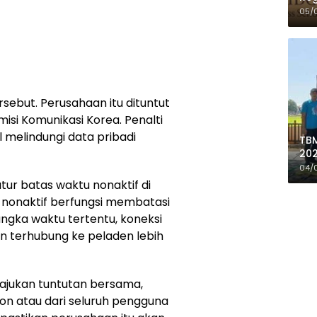
05/
ebut. Perusahaan itu dituntut
misi Komunikasi Korea. Penalti
 melindungi data pribadi
TBM
202
de
04/
Do
ur batas waktu nonaktif di
 nonaktif berfungsi membatasi
ngka waktu tertentu, koneksi
an terhubung ke peladen lebih
gajukan tuntutan bersama,
n atau dari seluruh pengguna