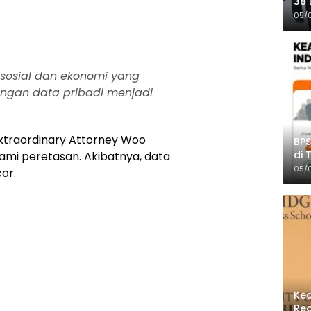
38 
Pro
05/
sosial dan ekonomi yang
dungan data pribadi menjadi
xtraordinary Attorney Woo
BPS
di 
ami peretasan. Akibatnya, data
Per
05/
or.
Kec
Reg