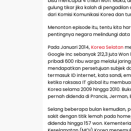
bisa mencapai 4 triliun won. Maka, 
gulung tikar jika kalah di pengadila
dari Komisi Komunikasi Korea dan t
Menonton episode itu, tentu kita h
pentingnya negara melindungi data
Pada Januari 2014,
Korea Selatan
me
Google Inc sebanyak 212,3 juta Wo
pribadi 600 ribu warga melalui jarin
mendapatkan persetujuan subjek dat
termasuk ID internet, kata sandi, e
ketika raksasa IT global itu membuat
Korea selama 2009 hingga 2010. Buk
pernah didenda di Prancis, Jerman, 
Selang beberapa bulan kemudian, p
sakit dengan titik lemah pada hom
didenda hingga 157 won. Kementeri
Keselamatan (MOI) Korea menemuka