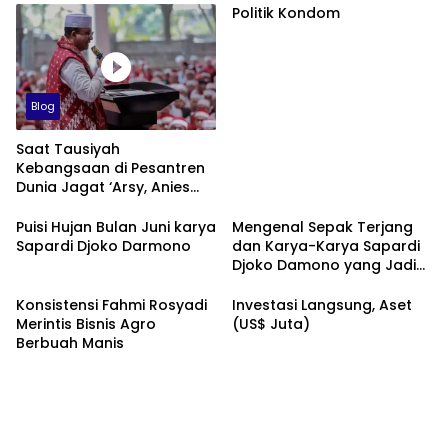
Politik Kondom
Blog
Saat Tausiyah
Kebangsaan di Pesantren
Dunia Jagat ‘Arsy, Anies
Mendapat Jimat dan
Dukungan dari Abah Aos
Puisi Hujan Bulan Juni karya
Mengenal Sepak Terjang
Sapardi Djoko Darmono
dan Karya-Karya Sapardi
Djoko Damono yang Jadi
Google Doodle Hari Ini
Konsistensi Fahmi Rosyadi
Investasi Langsung, Aset
Merintis Bisnis Agro
(US$ Juta)
Berbuah Manis