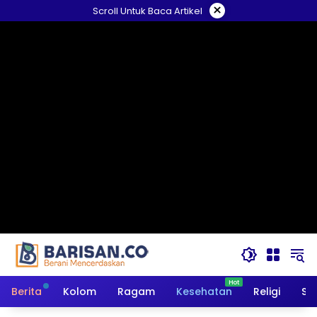
Langsung
×
Scroll Untuk Baca Artikel
ke
konten
Berita
Kolom
Ragam
Kesehatan
Religi
So