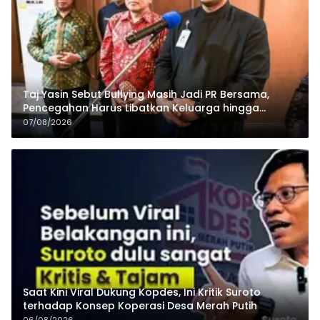
Taj Yasin Sebut Bullying Masih Jadi PR Bersama,
Pencegahan Harus Libatkan Keluarga hingga
Pesantren
07/08/2026
Saat Kini Viral Dukung Kopdes, Ini Kritik Suroto
terhadap Konsep Koperasi Desa Merah Putih