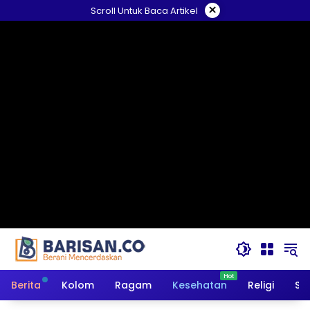
Langsung
×
Scroll Untuk Baca Artikel
ke
konten
Berita
Kolom
Ragam
Kesehatan
Religi
So