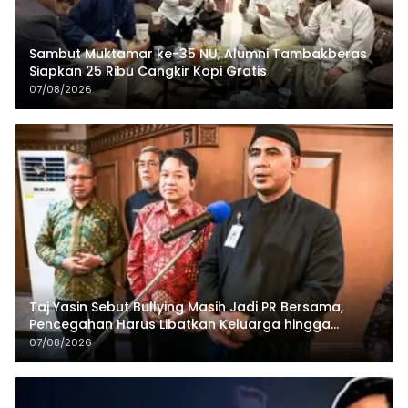
Sambut Muktamar ke-35 NU, Alumni Tambakberas
Siapkan 25 Ribu Cangkir Kopi Gratis
07/08/2026
Taj Yasin Sebut Bullying Masih Jadi PR Bersama,
Pencegahan Harus Libatkan Keluarga hingga
Pesantren
07/08/2026