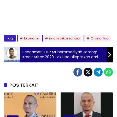
Tag:
Ekonomi
imam trikarsohadi
Orang Tua
Pengamat LHKP Muhammadiyah Jateng:
Kredit Sritex 2020 Tak Bisa Dilepaskan dari
Kebijakan Negara Saat Pandemi
POS TERKAIT