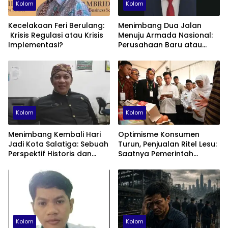
Kolom
Kolom
Kecelakaan Feri Berulang:
Menimbang Dua Jalan
Krisis Regulasi atau Krisis
Menuju Armada Nasional:
Implementasi?
Perusahaan Baru atau
Fondasi Maritime ID?
Kolom
Kolom
Menimbang Kembali Hari
Optimisme Konsumen
Jadi Kota Salatiga: Sebuah
Turun, Penjualan Ritel Lesu:
Perspektif Historis dan
Saatnya Pemerintah
Administratif
Berhenti Beralasan dan
Fokus Membenahi Ekonomi
Domestik
Kolom
Kolom