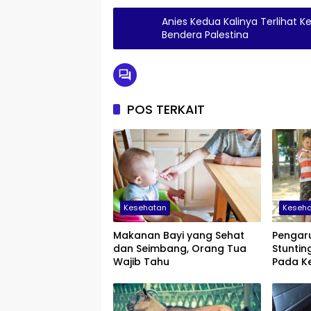
Anies Kedua Kalinya Terlihat 
Bendera Palestina
POS TERKAIT
Kesehatan
Keseh
Makanan Bayi yang Sehat
Pengar
dan Seimbang, Orang Tua
Stuntin
Wajib Tahu
Pada K