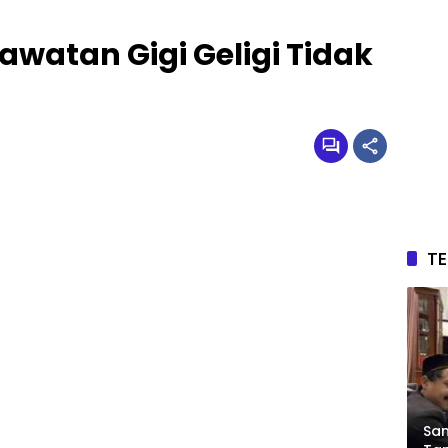
watan Gigi Geligi Tidak
T
Sam