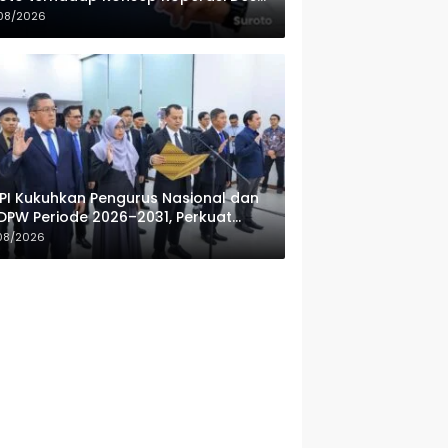
ah Putih
08/2026
PI Kukuhkan Pengurus Nasional dan
DPW Periode 2026–2031, Perkuat
fesionalisme Sektor Publik
08/2026