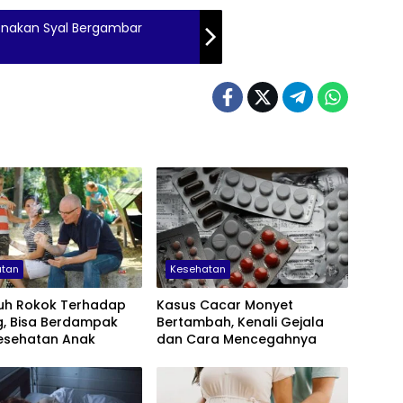
Kenakan Syal Bergambar
atan
Kesehatan
uh Rokok Terhadap
Kasus Cacar Monyet
g, Bisa Berdampak
Bertambah, Kenali Gejala
esehatan Anak
dan Cara Mencegahnya