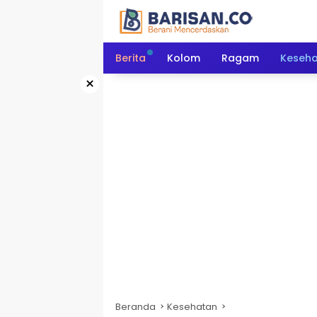
Langsung
ke
konten
Berita
Kolom
Ragam
Keseh
×
Beranda
Kesehatan