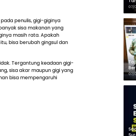
Tam
Kop
07/
ada penulis, gigi-giginya
 banyak sisa makanan yang
giginya masih rata. Apakah
itu, bisa berubah gingsul dan
Taj
tidak. Tergantung keadaan gigi-
Ber
ang, sisa akar maupun gigi yang
Kel
07/
runan bisa mempengaruhi
Saa
Sur