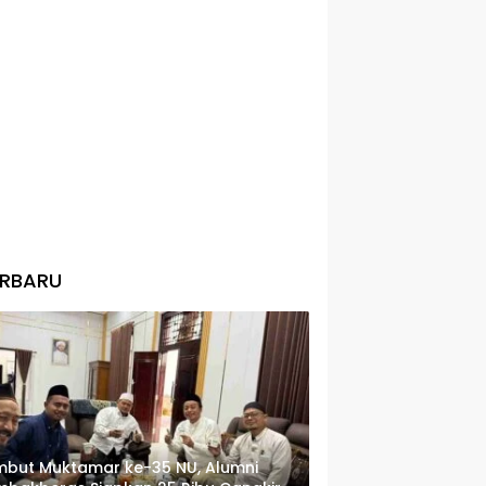
ERBARU
but Muktamar ke-35 NU, Alumni