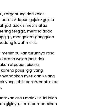
ri, tergantung dari kelas
un berat. Adapun gejala-gejala
jah jadi tidak simetris atau
sering tergigit, merasa tidak
ggigit, mengalami gangguan
 kadang lewat mulut.
sa menimbulkan turunnya rasa
 karena wajah jadi tidak
makan ataupun bicara,
arena posisi gigi yang
menyebabkan nyeri dan kejang
fek yang lebih parah, nanti akan
.
ntakan atau maloklusi ini ialah
an giginya, serta pembersihan