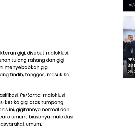
Mer
06/
okteran gigi, disebut maloklusi.
PPS
usunan tulang rahang dan gigi
38 
 ini menyebabkan gigi
Pro
05/
ang tindih, tonggos, masuk ke
asifikasi.
Pertama,
maloklusi
isi ketika gigi atas tumpang
enis ini, gigitannya normal dan
ecara umum, biasanya maloklusi
h masyarakat umum.