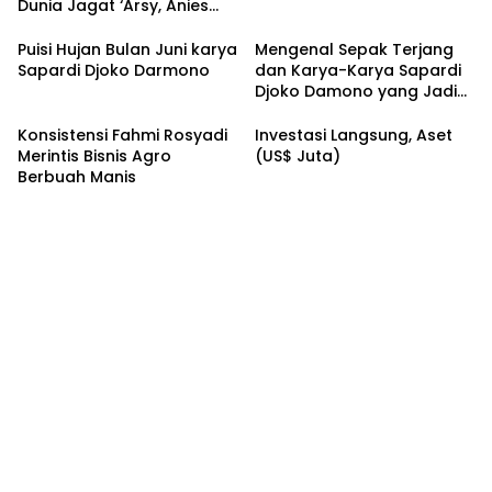
Dunia Jagat ‘Arsy, Anies
Mendapat Jimat dan
Dukungan dari Abah Aos
Puisi Hujan Bulan Juni karya
Mengenal Sepak Terjang
Sapardi Djoko Darmono
dan Karya-Karya Sapardi
Djoko Damono yang Jadi
Google Doodle Hari Ini
Konsistensi Fahmi Rosyadi
Investasi Langsung, Aset
Merintis Bisnis Agro
(US$ Juta)
Berbuah Manis