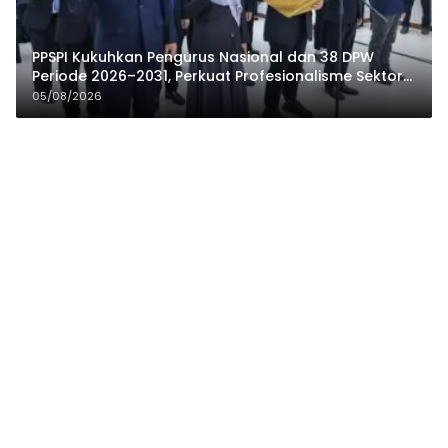
PPSPI Kukuhkan Pengurus Nasional dan 38 DPW
Periode 2026–2031, Perkuat Profesionalisme Sektor
Publik
05/08/2026