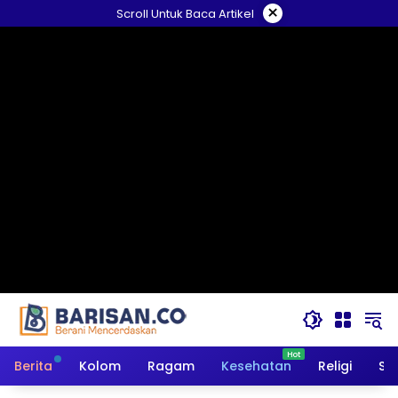
Langsung
×
Scroll Untuk Baca Artikel
ke
konten
Berita
Kolom
Ragam
Kesehatan
Religi
So