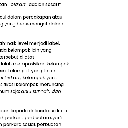
atan
‘bid’ah’
adalah sesat!”
ncul dalam percakapan atau
ng yang bersemangat dalam
h’ naik level menjadi label,
pada kelompok lain yang
rsebut di atas.
u adalah memposisikan kelompok
isi kelompok yang telah
ul bid’ah’,
kelompok yang
asifikasi kelompok meruncing
mum saja;
ahlu sunnah, dan
ari kepada definisi kosa kata
k perkara perbuatan syar’i
perkara sosial, perbuatan