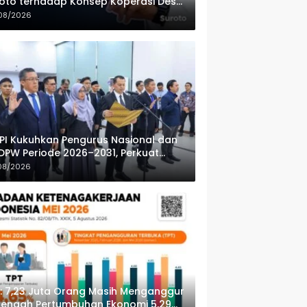
oto terhadap Konsep Koperasi Desa
ah Putih
08/2026
PI Kukuhkan Pengurus Nasional dan
DPW Periode 2026–2031, Perkuat
fesionalisme Sektor Publik
08/2026
: 7,23 Juta Orang Masih Menganggur
Tengah Pertumbuhan Ekonomi 5,29