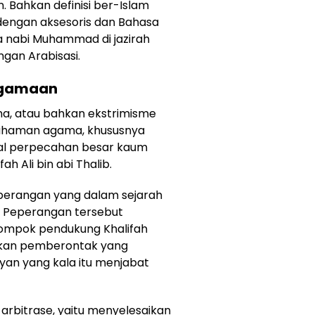
. Bahkan definisi ber-Islam
 dengan aksesoris dan Bahasa
 nabi Muhammad di jazirah
ngan Arabisasi.
agamaan
ma, atau bahkan ekstrimisme
ahaman agama, khususnya
awal perpecahan besar kaum
h Ali bin abi Thalib.
peperangan yang dalam sejarah
n. Peperangan tersebut
ompok pendukung Khalifah
sukan pemberontak yang
fyan yang kala itu menjabat
arbitrase, yaitu menyelesaikan