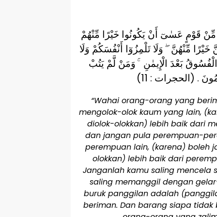
يٰٓأَيُّهَا الَّذِينَ ءَامَنُوا لَا يَسْخَرْ قَوْمٌ مِّ
وَلَا نِسَآءٌ مِّنْ نِّسَآءٍ عَسٰىٓ أَنْ يَكُنَّ خَيْرًا
تَنَابَزُوا بِالْأَلْقٰبِ ۖ بِئْسَ الِاسْمُ الْفُس
فَأُولٰٓئِكَ هُمُ الظّٰل
“Wahai orang-orang yang beri
mengolok-olok kaum yang lain, (ka
diolok-olokkan) lebih baik dari 
dan jangan pula perempuan-per
perempuan lain, (karena) boleh 
olokkan) lebih baik dari perem
Janganlah kamu saling mencela s
saling memanggil dengan gelar-
buruk panggilan adalah (panggila
beriman. Dan barang siapa tidak 
orang-orang yang zalim