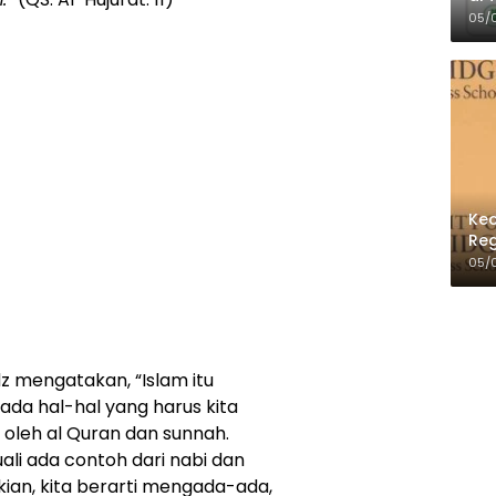
Per
05/
Kec
Reg
05/
z mengatakan, “Islam itu
da hal-hal yang harus kita
n oleh al Quran dan sunnah.
ali ada contoh dari nabi dan
ikian, kita berarti mengada-ada,