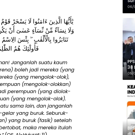
Sur
Mer
06/
نْ قَوْمٍ عَسٰىٓ أَنْ يَكُونُوا خَيْرًا مِّنْهُمْ
 مِّنْهُنَّ ۖ وَلَا تَلْمِزُوٓا أَنْفُسَكُمْ وَلَا
ُوقُ بَعْدَ الْإِيمٰنِ ۚ وَمَنْ لَّمْ يَتُبْ
ِمُونَ . (الحجرات : 11)
PPS
man! Janganlah suatu kaum
38 
rena) boleh jadi mereka (yang
Pro
05/
mereka (yang mengolok-olok),
empuan (mengolok-olokkan)
jadi perempuan (yang diolok-
puan (yang mengolok-olok).
atu sama lain, dan janganlah
gelar yang buruk. Seburuk-
n) yang buruk (fasik) setelah
bertobat, maka mereka itulah
BPS
di 
.”
(QS. Al-Hujurat: 11)