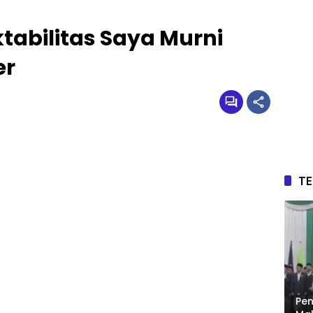
ktabilitas Saya Murni
er
T
Pen