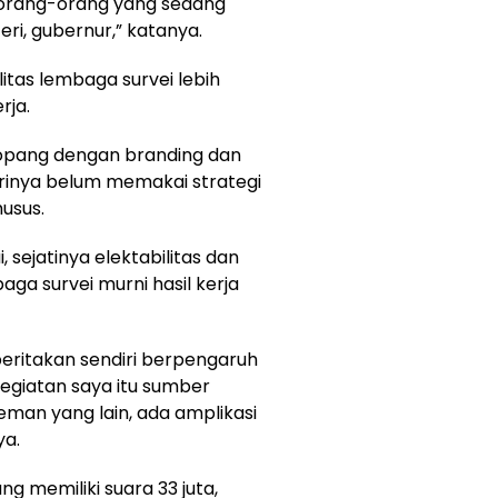
a orang-orang yang sedang
ri, gubernur,” katanya.
litas lembaga survei lebih
rja.
topang dengan branding dan
irinya belum memakai strategi
usus.
sejatinya elektabilitas dan
ga survei murni hasil kerja
beritakan sendiri berpengaruh
kegiatan saya itu sumber
teman yang lain, ada amplikasi
ya.
ng memiliki suara 33 juta,