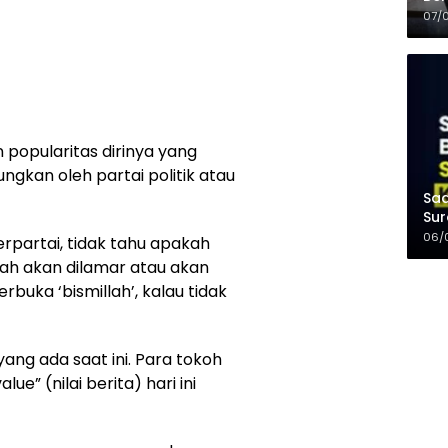
Kel
07/
 popularitas dirinya yang
ungkan oleh partai politik atau
Saa
Sur
Mer
06/
berpartai, tidak tahu apakah
kah akan dilamar atau akan
terbuka ‘bismillah’, kalau tidak
yang ada saat ini. Para tokoh
ue” (nilai berita) hari ini