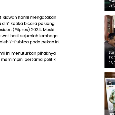
Mah
Sia
08/
da
t Ridwan Kamil mengatakan
diri” ketika bicara peluang
siden (Pilpres) 2024. Meski
 lewat hasil sejumlah lembaga
 oleh Y-Publica pada pekan ini.
Sam
mil ini menuturkan pihaknya
Tam
m memimpin, pertama politik
Kop
07/
Taj
Ber