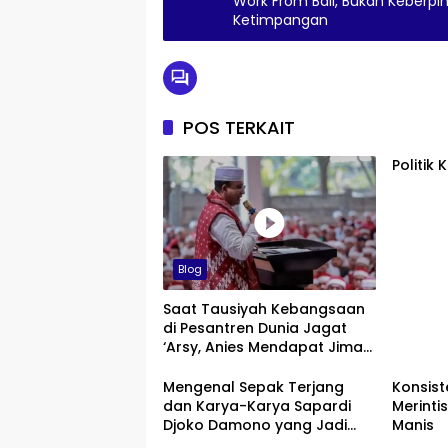
Work From Bali, Bukan Keberpi
Ketimpangan
POS TERKAIT
Politik
Blog
Saat Tausiyah Kebangsaan
di Pesantren Dunia Jagat
‘Arsy, Anies Mendapat Jimat
dan Dukungan dari Abah
Aos
Mengenal Sepak Terjang
Konsist
dan Karya-Karya Sapardi
Merinti
Djoko Damono yang Jadi
Manis
Google Doodle Hari Ini