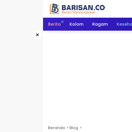
Langsung
ke
konten
Berita
Kolom
Ragam
Keseh
×
Beranda
Blog