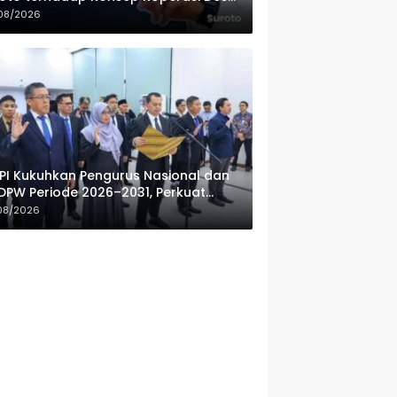
ah Putih
08/2026
PI Kukuhkan Pengurus Nasional dan
DPW Periode 2026–2031, Perkuat
fesionalisme Sektor Publik
08/2026