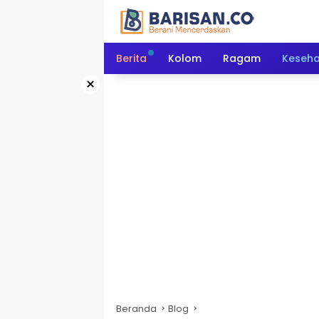
Langsung
ke
konten
Berita
Kolom
Ragam
Keseh
×
Beranda
Blog