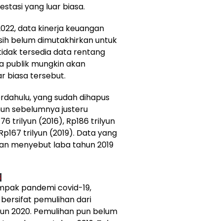
stasi yang luar biasa.
s 2022, data kinerja keuangan
h belum dimutakhirkan untuk
tidak tersedia data rentang
a publik mungkin akan
r biasa tersebut.
rdahulu, yang sudah dihapus
hun sebelumnya justeru
76 trilyun (2016), Rp186 trilyun
 Rp167 trilyun (2019). Data yang
ian menyebut laba tahun 2019
S
mpak pandemi covid-19,
bersifat pemulihan dari
hun 2020. Pemulihan pun belum