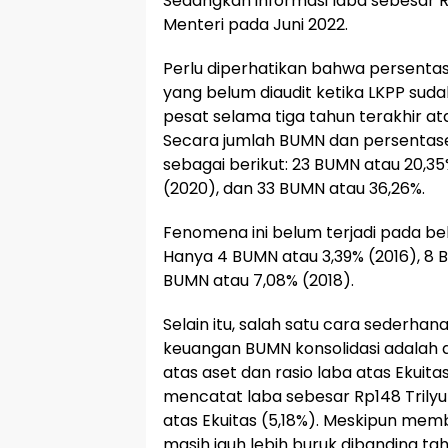
Sedangkan informasi laba sebesar Rp
Menteri pada Juni 2022.
Perlu diperhatikan bahwa persent
yang belum diaudit ketika LKPP sud
pesat selama tiga tahun terakhir ata
Secara jumlah BUMN dan persentase
sebagai berikut: 23 BUMN atau 20,35
(2020), dan 33 BUMN atau 36,26%.
Fenomena ini belum terjadi pada b
Hanya 4 BUMN atau 3,39% (2016), 8 B
BUMN atau 7,08% (2018).
Selain itu, salah satu cara sederha
keuangan BUMN konsolidasi adalah 
atas aset dan rasio laba atas Ekuita
mencatat laba sebesar Rp148 Trilyun
atas Ekuitas (5,18%). Meskipun memb
masih jauh lebih buruk dibanding ta