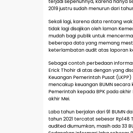
terjadi sepenuhnya, karena hanya s
2019 justru sudah menurun dari ta
Sekali lagi, karena data rentang wak
tidak lagi disajikan oleh laman Kem
mudah bagi publik untuk mencermat
beberapa data yang memang mesti 
keterlambatan audit atas laporan
Sebagai contoh perbedaan informasi
Erick Thohir di atas dengan yang di
Keuangan Pemerintah Pusat (LKPP) t
mencakup keuangan BUMN secara ko
Pemerintah kepada BPK pada akhir M
akhir Mei.
Laba tahun berjalan dari 91 BUMN 
tahun 2021 tercatat sebesar Rp148 T
audited diumumkan, masih ada 33 B