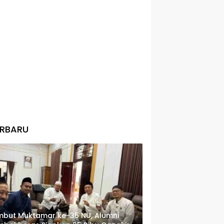
ERBARU
but Muktamar ke-35 NU, Alumni