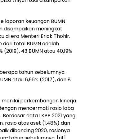
126 trilyun tadi disampaikan
ase laporan keuangan BUMN
ah disampaikan meningkat
u di era Menteri Erick Thohir.
 dari total BUMN adalah
% (2019), 43 BUMN atau 40,19%
eberapa tahun sebelumnya.
UMN atau 6,96% (2017), dan 8
na menilai perkembangan kinerja
dengan mencermati rasio laba
s. Berdasar data LKPP 2021 yang
, rasio atas aset (1,48%) dan
aik dibanding 2020, rasionya
hun-tahun sebelumnya. [rif]