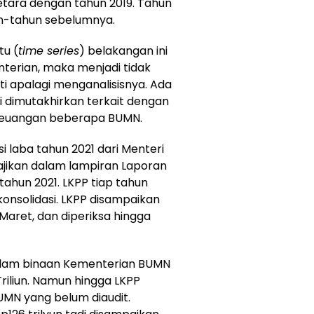
etara dengan tahun 2019. Tahun
hun-tahun sebelumnya.
tu (
time series
) belakangan ini
enterian, maka menjadi tidak
i apalagi menganalisisnya. Ada
dimutakhirkan terkait dengan
 keuangan beberapa BUMN.
 laba tahun 2021 dari Menteri
sajikan dalam lampiran Laporan
ahun 2021. LKPP tiap tahun
nsolidasi. LKPP disampaikan
aret, dan diperiksa hingga
dalam binaan Kementerian BUMN
riliun. Namun hingga LKPP
UMN yang belum diaudit.