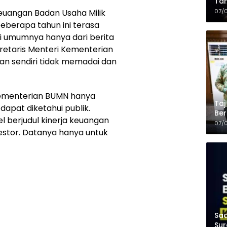
Tam
Kop
07/
keuangan Badan Usaha Milik
eberapa tahun ini terasa
i umumnya hanya dari berita
retaris Menteri Kementerian
an sendiri tidak memadai dan
 kementerian BUMN hanya
Taj
apat diketahui publik.
Ber
el berjudul kinerja keuangan
Kel
07/
vestor. Datanya hanya untuk
Saa
Sur