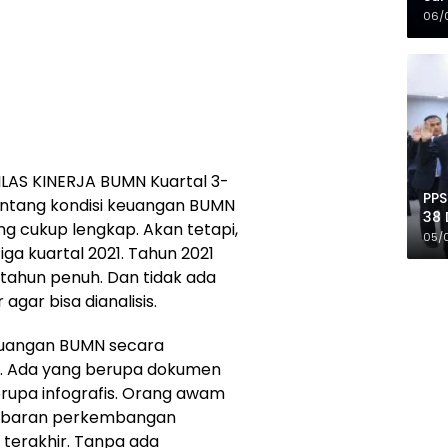
Mer
06/
ILAS KINERJA BUMN Kuartal 3-
PPS
tentang kondisi keuangan BUMN
38 
g cukup lengkap. Akan tetapi,
Pro
05/
iga kuartal 2021. Tahun 2021
tahun penuh. Dan tidak ada
agar bisa dianalisis.
euangan BUMN secara
aik. Ada yang berupa dokumen
rupa infografis. Orang awam
ambaran perkembangan
 terakhir. Tanpa ada