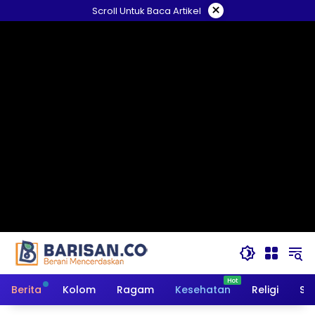
Langsung
×
Scroll Untuk Baca Artikel
ke
konten
Berita
Kolom
Ragam
Kesehatan
Religi
So