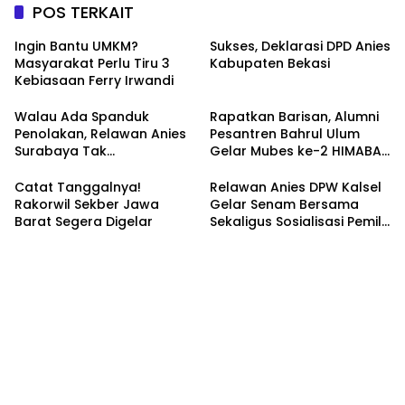
POS TERKAIT
Ingin Bantu UMKM?
Sukses, Deklarasi DPD Anies
Masyarakat Perlu Tiru 3
Kabupaten Bekasi
Kebiasaan Ferry Irwandi
Walau Ada Spanduk
Rapatkan Barisan, Alumni
Penolakan, Relawan Anies
Pesantren Bahrul Ulum
Surabaya Tak
Gelar Mubes ke-2 HIMABAS
Tergoyahkan
dan Bentuk IKABU
Semarang
Catat Tanggalnya!
Relawan Anies DPW Kalsel
Rakorwil Sekber Jawa
Gelar Senam Bersama
Barat Segera Digelar
Sekaligus Sosialisasi Pemilu
2024