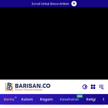
Langsung
×
Scroll Untuk Baca Artikel
ke
konten
Berita
Kolom
Ragam
Kesehatan
Religi
So