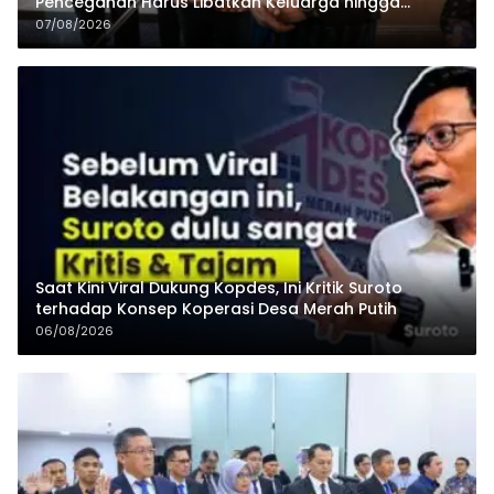
Pencegahan Harus Libatkan Keluarga hingga
Pesantren
07/08/2026
Saat Kini Viral Dukung Kopdes, Ini Kritik Suroto
terhadap Konsep Koperasi Desa Merah Putih
06/08/2026