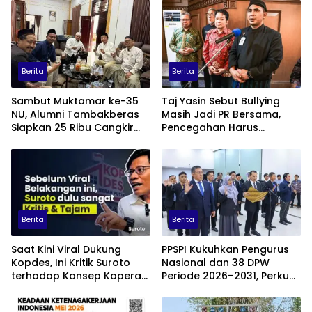
Berita
Berita
Sambut Muktamar ke-35
Taj Yasin Sebut Bullying
NU, Alumni Tambakberas
Masih Jadi PR Bersama,
Siapkan 25 Ribu Cangkir
Pencegahan Harus
Kopi Gratis
Libatkan Keluarga hingga
Pesantren
Berita
Berita
Saat Kini Viral Dukung
PPSPI Kukuhkan Pengurus
Kopdes, Ini Kritik Suroto
Nasional dan 38 DPW
terhadap Konsep Koperasi
Periode 2026–2031, Perkuat
Desa Merah Putih
Profesionalisme Sektor
Publik