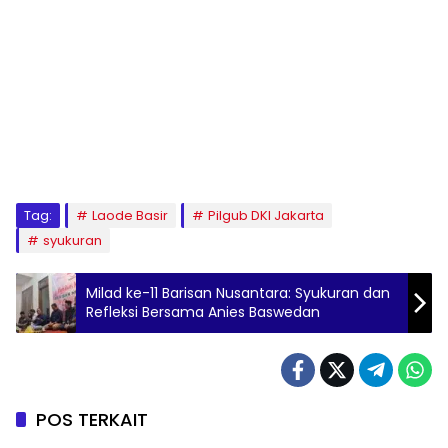
Tag:
Laode Basir
Pilgub DKI Jakarta
syukuran
Milad ke-11 Barisan Nusantara: Syukuran dan
Refleksi Bersama Anies Baswedan
POS TERKAIT