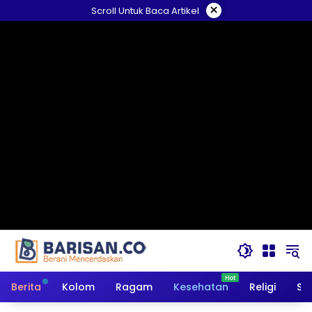
Langsung
×
Scroll Untuk Baca Artikel
ke
konten
Berita
Kolom
Ragam
Kesehatan
Religi
So