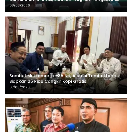
Organisasi dan Ekonomi
08/08/2026
Sambut Muktamar ke-35 NU, Alumni Tambakberas
Siapkan 25 Ribu Cangkir Kopi Gratis
07/08/2026