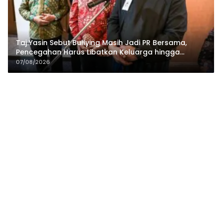
Taj Yasin Sebut Bullying Masih Jadi PR Bersama,
Pencegahan Harus Libatkan Keluarga hingga
Pesantren
07/08/2026