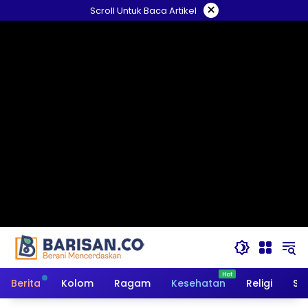
Langsung
×
Scroll Untuk Baca Artikel
ke
konten
Berita
Kolom
Ragam
Kesehatan
Religi
So