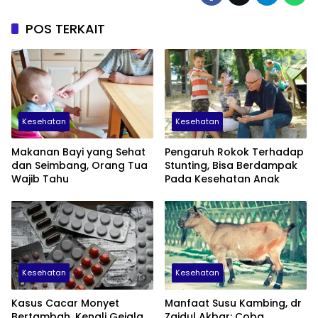
POS TERKAIT
Kesehatan
Kesehatan
Makanan Bayi yang Sehat
Pengaruh Rokok Terhadap
dan Seimbang, Orang Tua
Stunting, Bisa Berdampak
Wajib Tahu
Pada Kesehatan Anak
Kesehatan
Kesehatan
Kasus Cacar Monyet
Manfaat Susu Kambing, dr
Bertambah, Kenali Gejala
Zaidul Akbar: Coba