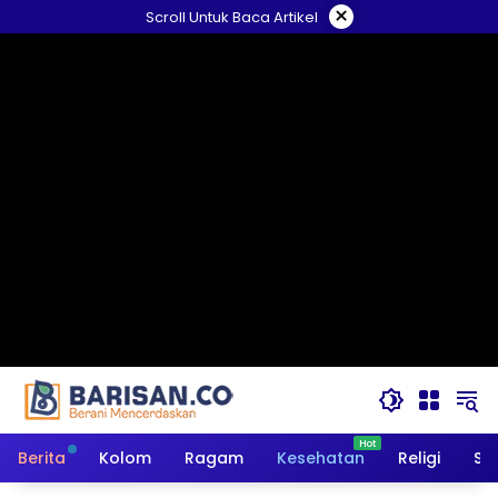
Langsung
×
Scroll Untuk Baca Artikel
ke
konten
Berita
Kolom
Ragam
Kesehatan
Religi
So