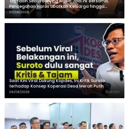
Taj Yasin Sebut Bullying Masih Jadi PR Bersama,
Pencegahan Harus Libatkan Keluarga hingga
Pesantren
07/08/2026
Saat Kini Viral Dukung Kopdes, Ini Kritik Suroto
terhadap Konsep Koperasi Desa Merah Putih
06/08/2026