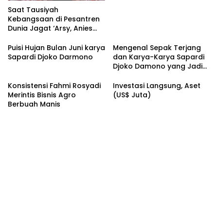
Saat Tausiyah
Kebangsaan di Pesantren
Dunia Jagat ‘Arsy, Anies
Mendapat Jimat dan
Dukungan dari Abah Aos
Puisi Hujan Bulan Juni karya
Mengenal Sepak Terjang
Sapardi Djoko Darmono
dan Karya-Karya Sapardi
Djoko Damono yang Jadi
Google Doodle Hari Ini
Konsistensi Fahmi Rosyadi
Investasi Langsung, Aset
Merintis Bisnis Agro
(US$ Juta)
Berbuah Manis