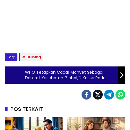
Tag:
Bullying
WHO Tetapkan Cacar Monyet Sebagai
Darurat Kesehatan Global, 2 Kasus Pada
Anak Ditemukan di AS
POS TERKAIT