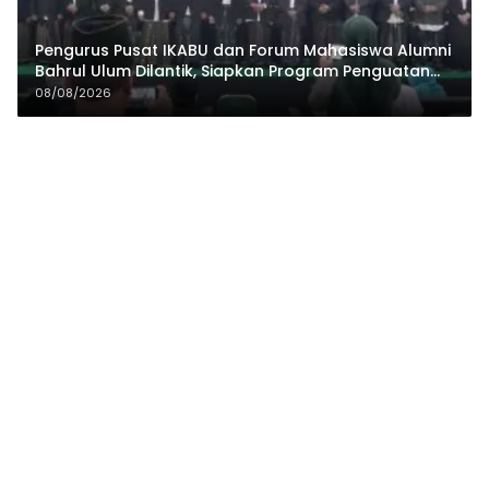
Pengurus Pusat IKABU dan Forum Mahasiswa Alumni
Bahrul Ulum Dilantik, Siapkan Program Penguatan
Organisasi dan Ekonomi
08/08/2026