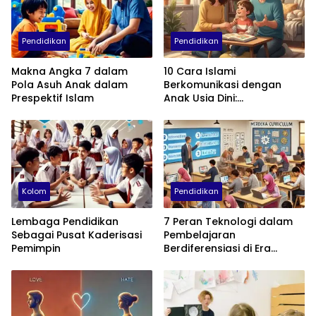
Pendidikan
Pendidikan
Makna Angka 7 dalam
10 Cara Islami
Pola Asuh Anak dalam
Berkomunikasi dengan
Prespektif Islam
Anak Usia Dini:
Menumbuhkan Akhlak,
Empati, dan Cinta
Kolom
Pendidikan
Lembaga Pendidikan
7 Peran Teknologi dalam
Sebagai Pusat Kaderisasi
Pembelajaran
Pemimpin
Berdiferensiasi di Era
Kurikulum Merdeka