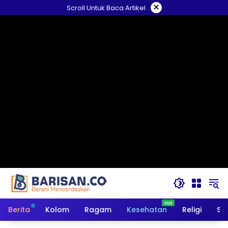
Langsung
×
Scroll Untuk Baca Artikel
ke
konten
Berita
Kolom
Ragam
Kesehatan
Religi
So