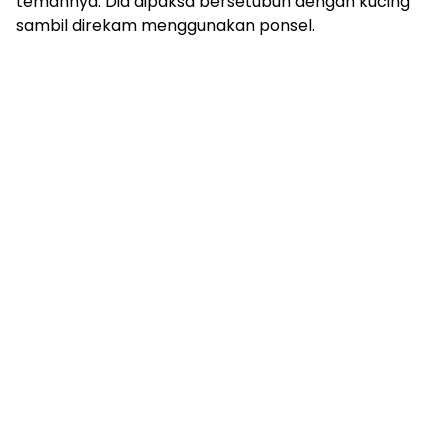
temannya. Dia dipaksa bersetubuh dengan kucing
sambil direkam menggunakan ponsel.