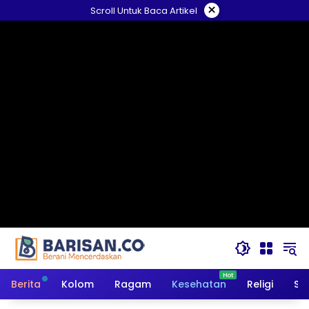
Langsung
×
Scroll Untuk Baca Artikel
ke
konten
Berita
Kolom
Ragam
Kesehatan
Religi
So