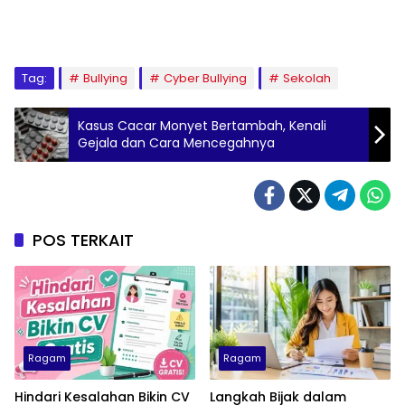
Tag:
Bullying
Cyber Bullying
Sekolah
Kasus Cacar Monyet Bertambah, Kenali
Gejala dan Cara Mencegahnya
POS TERKAIT
Ragam
Ragam
Hindari Kesalahan Bikin CV
Langkah Bijak dalam