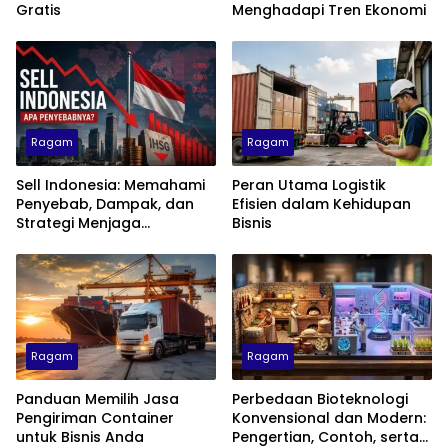
Gratis
Menghadapi Tren Ekonomi
Ragam
Ragam
Sell Indonesia: Memahami
Peran Utama Logistik
Penyebab, Dampak, dan
Efisien dalam Kehidupan
Strategi Menjaga
Bisnis
Kepercayaan Investor
Ragam
Ragam
Panduan Memilih Jasa
Perbedaan Bioteknologi
Pengiriman Container
Konvensional dan Modern:
untuk Bisnis Anda
Pengertian, Contoh, serta