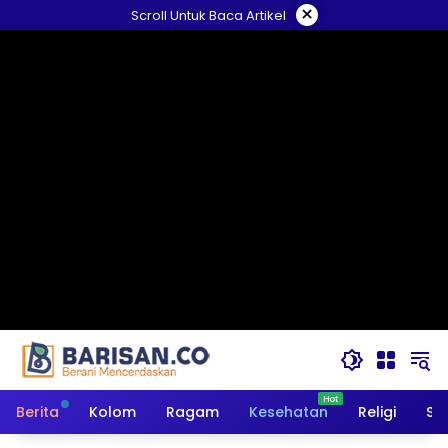
Langsung
×
Scroll Untuk Baca Artikel
ke
konten
Berita
Kolom
Ragam
Kesehatan
Religi
So