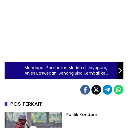
Mendapat Sambutan Meriah di Jayapura,
Anies Baswedan: Senang Bisa Kembali ke
Papua
POS TERKAIT
Politik Kondom