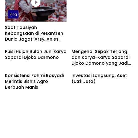
Blog
Saat Tausiyah
Kebangsaan di Pesantren
Dunia Jagat ‘Arsy, Anies
Mendapat Jimat dan
Dukungan dari Abah Aos
Puisi Hujan Bulan Juni karya
Mengenal Sepak Terjang
Sapardi Djoko Darmono
dan Karya-Karya Sapardi
Djoko Damono yang Jadi
Google Doodle Hari Ini
Konsistensi Fahmi Rosyadi
Investasi Langsung, Aset
Merintis Bisnis Agro
(US$ Juta)
Berbuah Manis