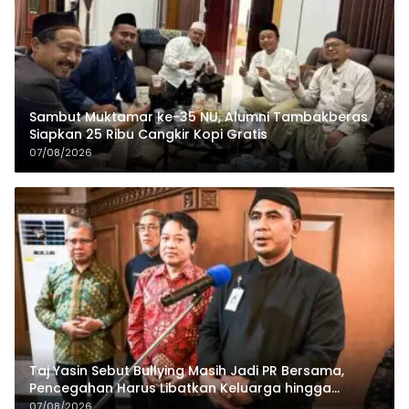
Sambut Muktamar ke-35 NU, Alumni Tambakberas
Siapkan 25 Ribu Cangkir Kopi Gratis
07/08/2026
Taj Yasin Sebut Bullying Masih Jadi PR Bersama,
Pencegahan Harus Libatkan Keluarga hingga
Pesantren
07/08/2026