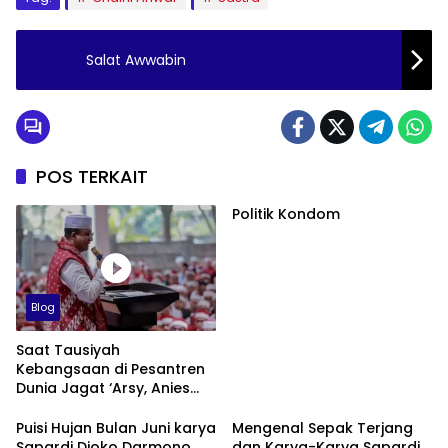
Salat Awwabin
POS TERKAIT
Politik Kondom
Blog
Saat Tausiyah
Kebangsaan di Pesantren
Dunia Jagat ‘Arsy, Anies
Mendapat Jimat dan
Dukungan dari Abah Aos
Puisi Hujan Bulan Juni karya
Mengenal Sepak Terjang
Sapardi Djoko Darmono
dan Karya-Karya Sapardi