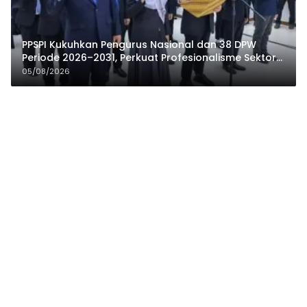
PPSPI Kukuhkan Pengurus Nasional dan 38 DPW
Periode 2026–2031, Perkuat Profesionalisme Sektor
Publik
05/08/2026