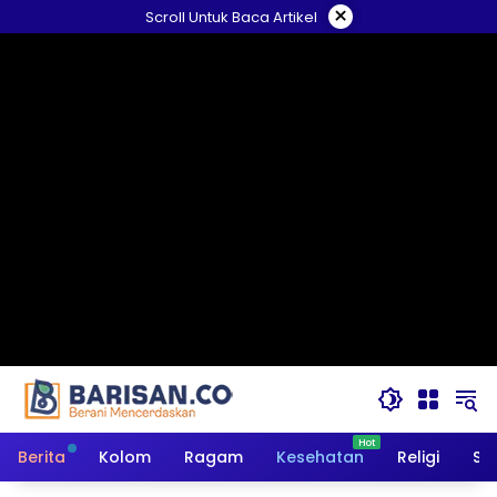
Langsung
×
Scroll Untuk Baca Artikel
ke
konten
Berita
Kolom
Ragam
Kesehatan
Religi
So