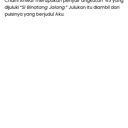
Chairil Anwar merupakan penyair angkatan ’45 yang
dijuluki “
Si Binatang Jalang
.” Julukan itu diambil dari
puisinya yang berjudul Aku: