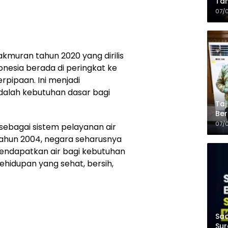
Tam
Kop
07/
kmuran tahun 2020 yang dirilis
nesia berada di peringkat ke
erpipaan. Ini menjadi
dalah kebutuhan dasar bagi
Taj
Ber
Kel
07/
 sebagai sistem pelayanan air
 tahun 2004, negara seharusnya
endapatkan air bagi kebutuhan
hidupan yang sehat, bersih,
Saa
Sur