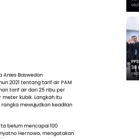
Mer
06/
PPS
38 
Pro
05/
ta Anies Baswedan
n 2021 tentang tarif air PAM
n tarif air dari 25 ribu per
r meter kubik. Langkah itu
 rangka mewujudkan keadilan
karta belum mencapai 100
Priyatno Hernowo, mengatakan