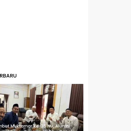
ERBARU
but Muktamar ke-35 NU, Alumni