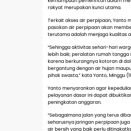
kemampuan pemerintah dalam menye
rakyat merupakan kunci utama.
Terkait akses air perpipaan, Yant
pasokan air perpipaan akan membe
terutama adalah menjaga kualitas ai
“Sehingga aktivitas sehari-hari warg
lebih baik; peralatan rumah tangga 
karena berkurangnya kotoran di dala
bergantung dengan air hujan maupun 
pihak swasta,” kata Yanto, Minggu (1
Yanto menyarankan agar kepedulia
pelayanan dasar ini dapat dibuktika
peningkatan anggaran.
“Sebagaimana jalan yang terus diba
seharusnya jaringan perpipaan juga 
air bersih yang baik perlu ditingk