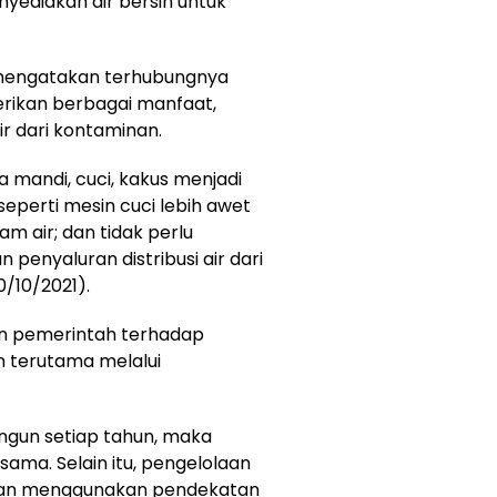
diakan air bersih untuk
o mengatakan terhubungnya
rikan berbagai manfaat,
r dari kontaminan.
a mandi, cuci, kakus menjadi
seperti mesin cuci lebih awet
m air; dan tidak perlu
penyaluran distribusi air dari
0/10/2021).
n pemerintah terhadap
n terutama melalui
ngun setiap tahun, maka
sama. Selain itu, pengelolaan
atkan menggunakan pendekatan