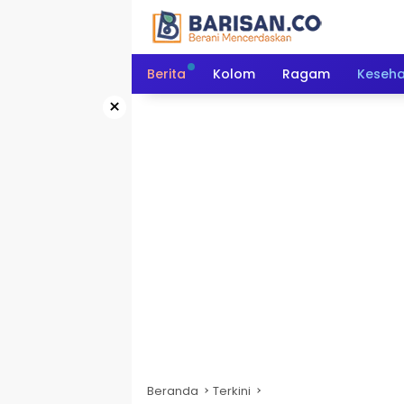
Langsung
ke
konten
Berita
Kolom
Ragam
Keseh
×
Beranda
Terkini