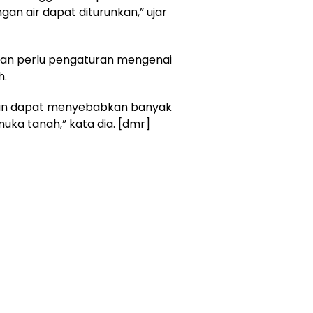
ngan air dapat diturunkan,” ujar
akan perlu pengaturan mengenai
h.
bihan dapat menyebabkan banyak
ka tanah,” kata dia. [dmr]