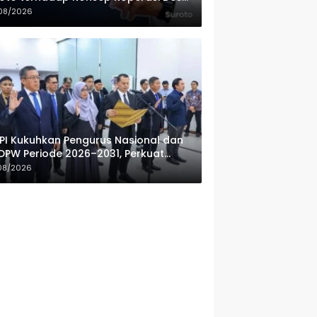
ah Putih
08/2026
PI Kukuhkan Pengurus Nasional dan
DPW Periode 2026–2031, Perkuat
fesionalisme Sektor Publik
08/2026