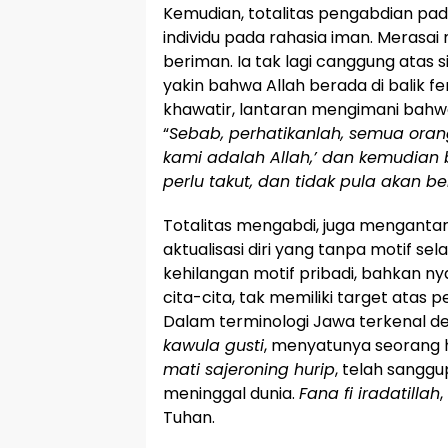
Kemudian, totalitas pengabdian pa
individu pada rahasia iman. Merasa
beriman. Ia tak lagi canggung atas s
yakin bahwa Allah berada di balik f
khawatir, lantaran mengimani bahwa 
“
Sebab, perhatikanlah, semua oran
kami adalah Allah,’ dan kemudian 
perlu takut, dan tidak pula akan ber
Totalitas mengabdi, juga mengant
aktualisasi diri yang tanpa motif sel
kehilangan motif pribadi, bahkan n
cita-cita, tak memiliki target atas 
Dalam terminologi Jawa terkenal d
kawula gusti
, menyatunya seorang
mati sajeroning hurip
, telah sangg
meninggal dunia.
Fana fi iradatillah
Tuhan.