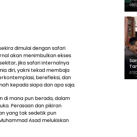
Sia
08/
da
sekira dimulai dengan safari
ernal akan menimbulkan ekses
Sam
kitar, jika safari internalnya
Tam
nia diri, yakni tekad membaja
Kop
07/
rkontemplasi, berefleksi, dan
imah
kepada siapa dan apa saja.
n di mana pun berada, dalam
uka. Perasaan dan pikiran
n yang tak sedetik pun
. Muhammad Asad melukiskan