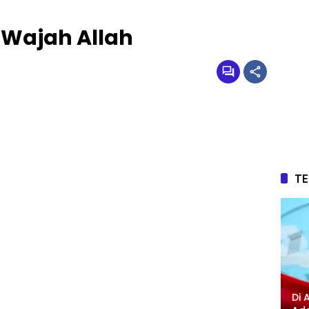
 Wajah Allah
T
Di 