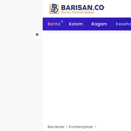
Langsung
ke
konten
Berita
Kolom
Ragam
Keseh
×
Beranda
Kontemplasi