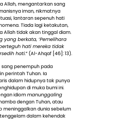
da Allah, mengantarkan sang
i manisnya iman, nikmatnya
ituasi, lantaran sepenuh hati
enomena. Tiada lagi ketakutan,
Allah tidak akan tinggal diam.
g yang berkata, ‘Pemelihara
berteguh hati mereka tidak
sedih hati.
” (Al-Ahqaf [46]: 13).
ar sang penempuh pada
ain perintah Tuhan. Ia
yaris dalam hidupnya tak punya
penghidupan di muka bumi ini.
engan idiom
manunggaling
 hamba dengan Tuhan, atau
up meninggalkan dunia sebelum
, tenggelam dalam kehendak