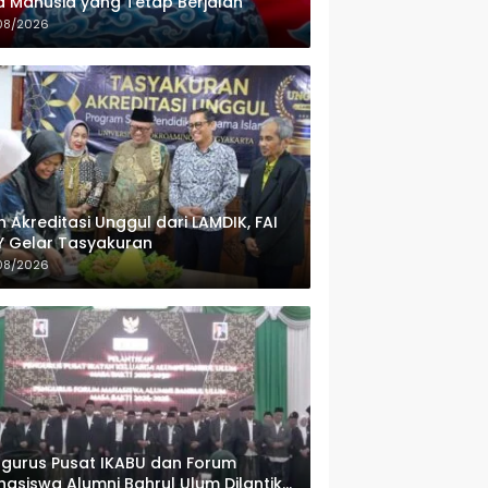
 Manusia yang Tetap Berjalan
08/2026
h Akreditasi Unggul dari LAMDIK, FAI
 Gelar Tasyakuran
08/2026
gurus Pusat IKABU dan Forum
asiswa Alumni Bahrul Ulum Dilantik,