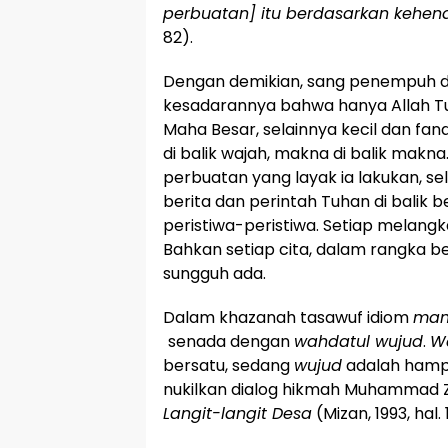
perbuatan] itu berdasarkan kehend
82).
Dengan demikian, sang penempuh d
kesadarannya bahwa hanya Allah T
Maha Besar, selainnya kecil dan fana
di balik wajah, makna di balik makna
perbuatan yang layak ia lakukan, se
berita dan perintah Tuhan di bali
peristiwa-peristiwa. Setiap melangk
Bahkan setiap cita, dalam rangka b
sungguh ada.
Dalam khazanah tasawuf idiom
man
senada dengan
wahdatul wujud
.
W
bersatu, sedang
wujud
adalah hamp
nukilkan dialog hikmah Muhammad Z
Langit-langit Desa
(Mizan, 1993, hal. 