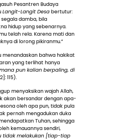
gasuh Pesantren Budaya
u
Langit-Langit Desa
bertutur:
 segala damba, bila
na hidup yang sebenarnya.
mu telah rela. Karena mati dan
nya di lorong pikiranmu.”
 itu menandaskan bahwa hakikat
aran yang terlihat hanya
mana
pun kalian berpaling, di
]: 115).
gup menyaksikan wajah Allah,
 tak akan bersandar dengan apa-
rpesona oleh apa pun, tidak pula
tak pernah mengadukan duka
ah mendapatkan Tuhan, sehingga
oleh kemauannya sendiri,
u tidak melakukan [tiap-tiap