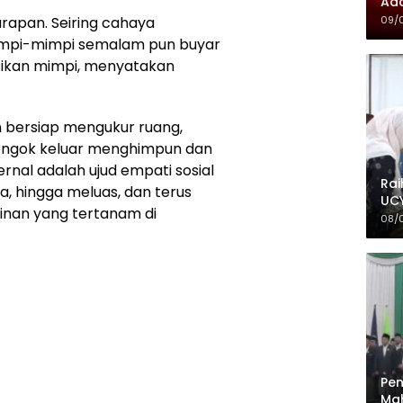
Ada
09/
rapan. Seiring cahaya
mimpi-mimpi semalam pun buyar
sikan mimpi, menyatakan
an bersiap mengukur ruang,
elongok keluar menghimpun dan
rnal adalah ujud empati sosial
Rai
rga, hingga meluas, dan terus
UCY
kinan yang tertanam di
08/
Pen
Mah