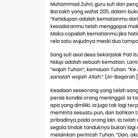
Muhammad Zuhri, guru sufi dan pen
Barzakh yang wafat 2011, dalam buk
“Kehidupan adalah kematianmu dari
kesadaranmu telah menggapai mak
Maka capailah kematianmu jika hati
rela satu wujudnya meski dua tampak
Sang sufi asal desa Sekarjalak Pati
hidup adalah sebuah kematian. Lant
“wajah Tuhan”, kemauan Tuhan. “
Ke
sanalah wajah Allah
.
” (Al-Baqarah [2
Keadaan seseorang yang telah sang
persis kondisi orang meninggal. Ia
apa yang dimiliki. Ia juga tak lagi te
meminta sesuatu pun, dan bahkan 
pribadinya pada orang lain. Ia tel
segala tindak tanduknya bukan lagi 
melainkan perintah Tuhan. “
Dan, ak