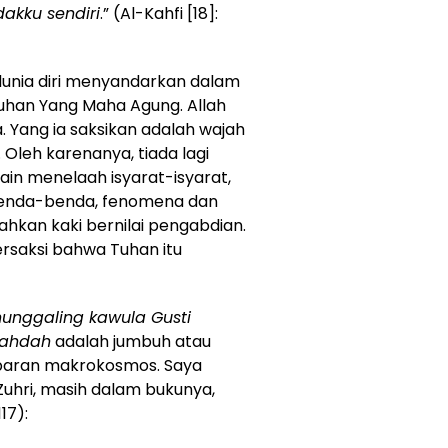
akku sendiri
.” (Al-Kahfi [18]:
unia diri menyandarkan dalam
uhan Yang Maha Agung. Allah
. Yang ia saksikan adalah wajah
. Oleh karenanya, tiada lagi
lain menelaah isyarat-isyarat,
k benda-benda, fenomena dan
ahkan kaki bernilai pengabdian.
ersaksi bahwa Tuhan itu
unggaling kawula Gusti
ahdah
adalah jumbuh atau
aran makrokosmos. Saya
uhri, masih dalam bukunya,
117):