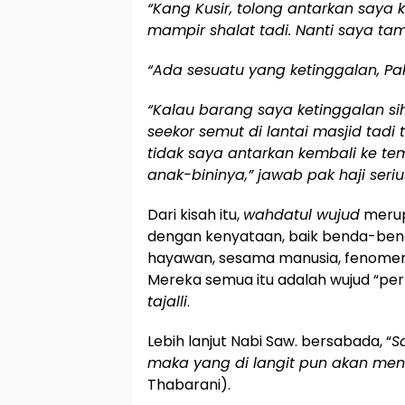
“Kang Kusir, tolong antarkan saya
mampir shalat tadi. Nanti saya ta
“Ada sesuatu yang ketinggalan, Pak 
“Kalau barang saya ketinggalan sih
seekor semut di
lantai masjid tadi
tidak saya antarkan kembali ke te
anak-bininya,” jawab pak haji seriu
Dari kisah itu,
wahdatul wujud
merup
dengan kenyataan, baik benda-ben
hayawan, sesama manusia, fenomena
Mereka semua itu adalah wujud “pe
tajalli
.
Lebih lanjut Nabi Saw. bersabada, “
S
maka yang di langit pun akan me
Thabarani).