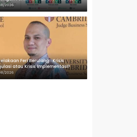
sen
08/2026
elakaan Feri Berulang: Krisis
ulasi atau Krisis Implementasi?
08/2026