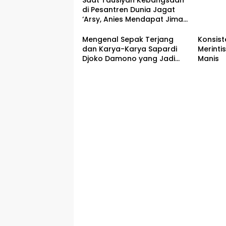
Saat Tausiyah Kebangsaan
di Pesantren Dunia Jagat
‘Arsy, Anies Mendapat Jimat
dan Dukungan dari Abah
Aos
Mengenal Sepak Terjang
Konsist
dan Karya-Karya Sapardi
Merinti
Djoko Damono yang Jadi
Manis
Google Doodle Hari Ini