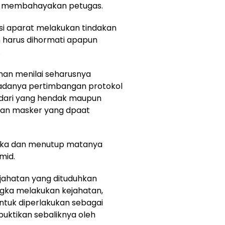
n membahayakan petugas.
nsi aparat melakukan tindakan
 harus dihormati apapun
.
man menilai seharusnya
u adanya pertimbangan protokol
 dari yang hendak maupun
kan masker yang dpaat
uka dan menutup matanya
mid.
jahatan yang dituduhkan
ngka melakukan kejahatan,
ntuk diperlakukan sebagai
buktikan sebaliknya oleh