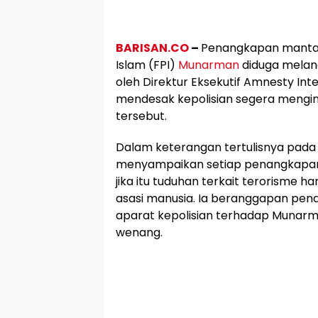
BARISAN.CO
–
Penangkapan mantan
Islam (FPI)
Munarman
diduga melang
oleh Direktur Eksekutif Amnesty In
mendesak kepolisian segera mengi
tersebut.
Dalam keterangan tertulisnya pada
menyampaikan setiap penangkapan
jika itu tuduhan terkait terorisme ha
asasi manusia. Ia beranggapan pen
aparat kepolisian terhadap Munar
wenang.