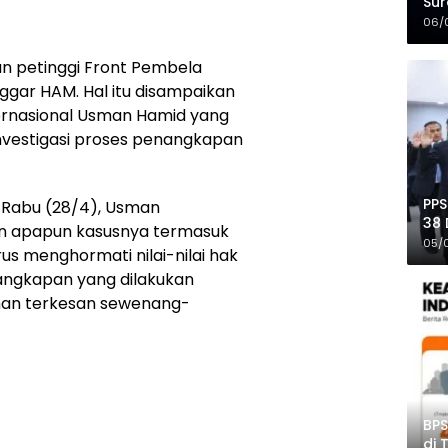
Sur
Mer
06/
 petinggi Front Pembela
gar HAM. Hal itu disampaikan
ternasional Usman Hamid yang
nvestigasi proses penangkapan
PPS
 Rabu (28/4), Usman
38 
 apapun kasusnya termasuk
Pro
05/
rus menghormati nilai-nilai hak
angkapan yang dilakukan
man terkesan sewenang-
BPS
di 