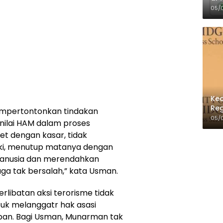
Per
05/
Kec
Reg
empertontonkan tindakan
05/
-nilai HAM dalam proses
t dengan kasar, tidak
i, menutup matanya dengan
manusia dan merendahkan
ga tak bersalah,” kata Usman.
ibatan aksi terorisme tidak
tuk melanggatr hak asasi
an. Bagi Usman, Munarman tak