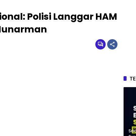
onal: Polisi Langgar HAM
 Munarman
T
Saa