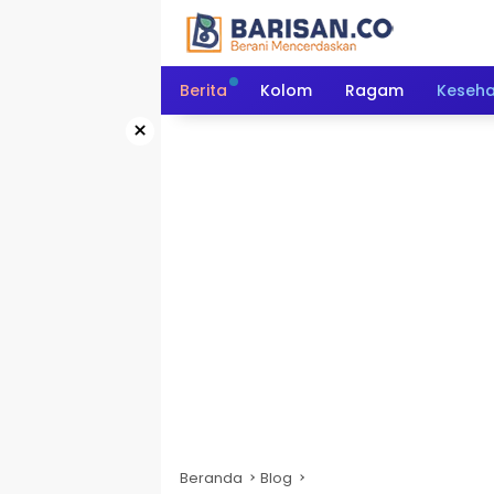
Langsung
ke
konten
Berita
Kolom
Ragam
Keseh
×
Beranda
Blog