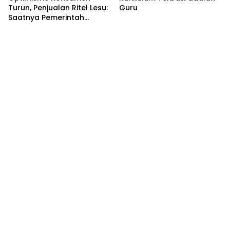
Turun, Penjualan Ritel Lesu:
Guru
Saatnya Pemerintah
Berhenti Beralasan dan
Fokus Membenahi Ekonomi
Domestik