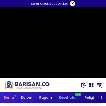
Langsung
×
Scroll Untuk Baca Artikel
ke
konten
Berita
Kolom
Ragam
Kesehatan
Religi
So