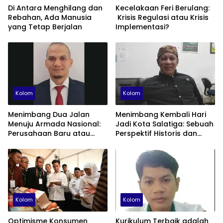
Di Antara Menghilang dan
Kecelakaan Feri Berulang:
Rebahan, Ada Manusia
Krisis Regulasi atau Krisis
yang Tetap Berjalan
Implementasi?
Kolom
Kolom
Menimbang Dua Jalan
Menimbang Kembali Hari
Menuju Armada Nasional:
Jadi Kota Salatiga: Sebuah
Perusahaan Baru atau
Perspektif Historis dan
Fondasi Maritime ID?
Administratif
Kolom
Kolom
Optimisme Konsumen
Kurikulum Terbaik adalah