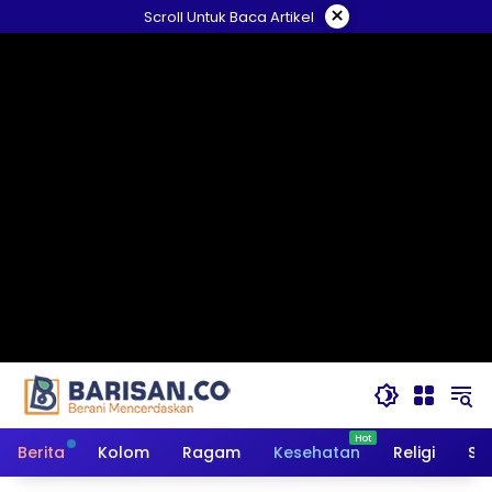
Langsung
×
Scroll Untuk Baca Artikel
ke
konten
Berita
Kolom
Ragam
Kesehatan
Religi
So