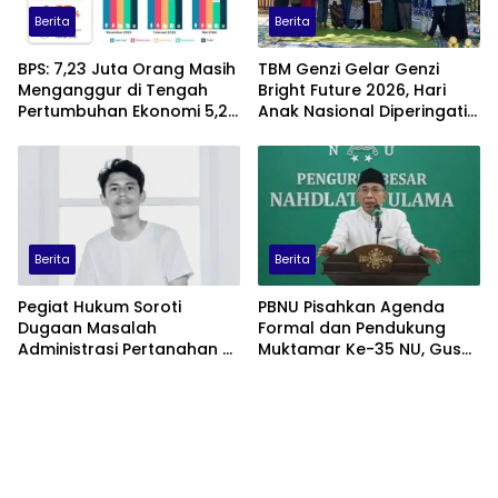
Berita
Berita
BPS: 7,23 Juta Orang Masih
TBM Genzi Gelar Genzi
Menganggur di Tengah
Bright Future 2026, Hari
Pertumbuhan Ekonomi 5,29
Anak Nasional Diperingati
Persen
dengan Lomba Puisi dan
Tembang Dolanan
Berita
Berita
Pegiat Hukum Soroti
PBNU Pisahkan Agenda
Dugaan Masalah
Formal dan Pendukung
Administrasi Pertanahan di
Muktamar Ke-35 NU, Gus
Balik Konflik Agraria Laoli
Yahya: Forum
Luwu Timur
Permusyawaratan
Dipusatkan di
Tambakberas