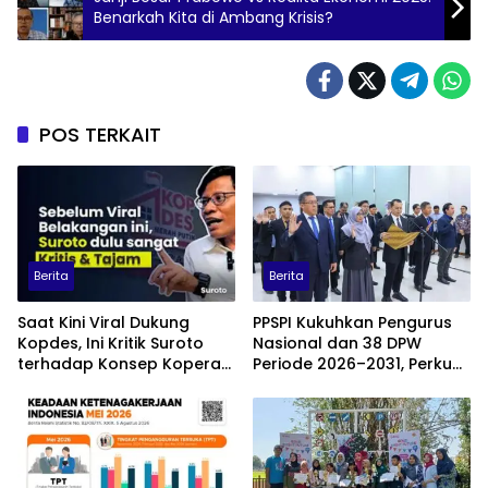
Benarkah Kita di Ambang Krisis?
POS TERKAIT
Berita
Berita
Saat Kini Viral Dukung
PPSPI Kukuhkan Pengurus
Kopdes, Ini Kritik Suroto
Nasional dan 38 DPW
terhadap Konsep Koperasi
Periode 2026–2031, Perkuat
Desa Merah Putih
Profesionalisme Sektor
Publik