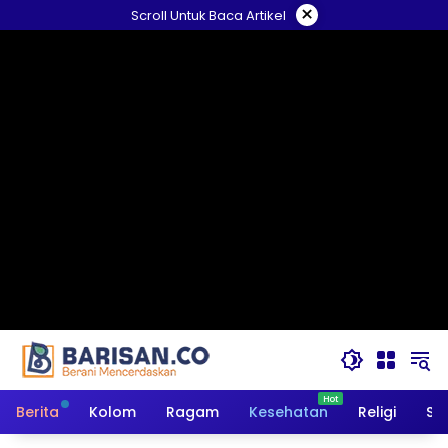
Langsung
×
Scroll Untuk Baca Artikel
ke
konten
Berita
Kolom
Ragam
Kesehatan
Religi
So