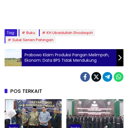
Tag:
Buku
KH Ubaidullah Shodaqoh
Suluk Senen Pahingan
Prabowo Klaim Produksi Pangan Melimpah,
Ekonom: Data BPS Tidak Mendukung
POS TERKAIT