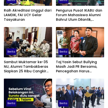
Berita
Berita
Raih Akreditasi Unggul dari
Pengurus Pusat IKABU dan
LAMDIK, FAI UCY Gelar
Forum Mahasiswa Alumni
Tasyakuran
Bahrul Ulum Dilantik,
Siapkan Program
Penguatan Organisasi dan
Ekonomi
Berita
Berita
Sambut Muktamar ke-35
Taj Yasin Sebut Bullying
NU, Alumni Tambakberas
Masih Jadi PR Bersama,
Siapkan 25 Ribu Cangkir
Pencegahan Harus
Kopi Gratis
Libatkan Keluarga hingga
Pesantren
Berita
Berita