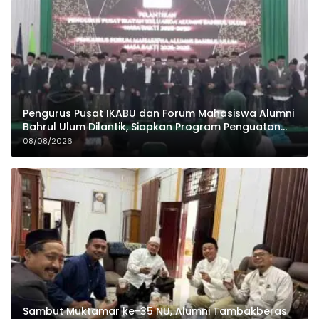
Pengurus Pusat IKABU dan Forum Mahasiswa Alumni
Bahrul Ulum Dilantik, Siapkan Program Penguatan
Organisasi dan Ekonomi
08/08/2026
Sambut Muktamar ke-35 NU, Alumni Tambakberas