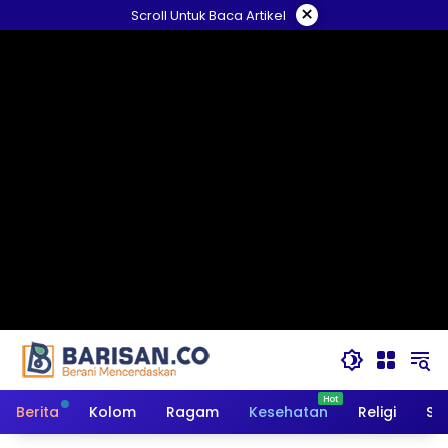
Langsung
×
Scroll Untuk Baca Artikel
ke
konten
Berita
Kolom
Ragam
Kesehatan
Religi
So