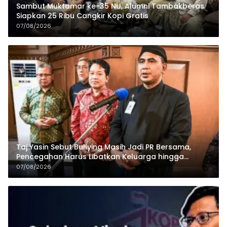
Sambut Muktamar ke-35 NU, Alumni Tambakberas
Siapkan 25 Ribu Cangkir Kopi Gratis
07/08/2026
Taj Yasin Sebut Bullying Masih Jadi PR Bersama,
Pencegahan Harus Libatkan Keluarga hingga
Pesantren
07/08/2026