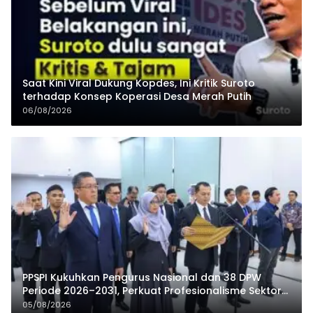
Saat Kini Viral Dukung Kopdes, Ini Kritik Suroto
terhadap Konsep Koperasi Desa Merah Putih
06/08/2026
PPSPI Kukuhkan Pengurus Nasional dan 38 DPW
Periode 2026–2031, Perkuat Profesionalisme Sektor
Publik
05/08/2026