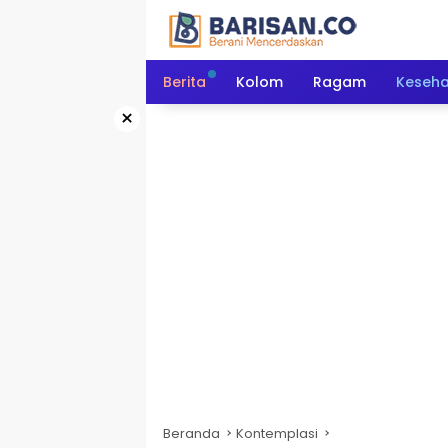
Langsung
ke
konten
Berita
Kolom
Ragam
Keseh
×
Beranda
Kontemplasi