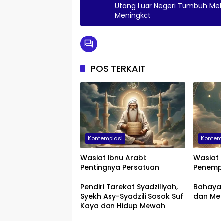
Utang Luar Negeri Tumbuh Mel
Meningkat
POS TERKAIT
Kontemplasi
Kontem
Wasiat Ibnu Arabi:
Wasiat 
Pentingnya Persatuan
Penemp
Pendiri Tarekat Syadziliyah,
Bahaya
Syekh Asy-Syadzili Sosok Sufi
dan Me
Kaya dan Hidup Mewah