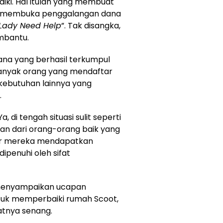
aiki. Hal itulah yang membuat
k membuka penggalangan dana
 Lady Need Help
”. Tak disangka,
mbantu.
ana yang berhasil terkumpul
, banyak orang yang mendaftar
kebutuhan lainnya yang
.
 di tengah situasi sulit seperti
ian dari orang-orang baik yang
gar mereka mendapatkan
ipenuhi oleh sifat
 menyampaikan ucapan
tuk memperbaiki rumah Scoot,
atnya senang.