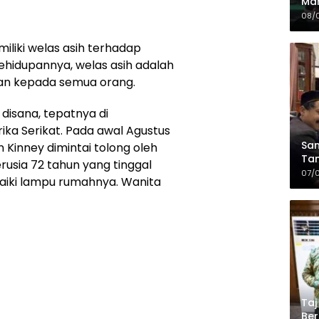
Mah
Sia
08/
da
miliki welas asih terhadap
ehidupannya, welas asih adalah
ukkan kepada semua orang.
 disana, tepatnya di
ka Serikat. Pada awal Agustus
Sam
hn Kinney dimintai tolong oleh
Tam
rusia 72 tahun yang tinggal
Kop
07/
iki lampu rumahnya. Wanita
Taj
Ber