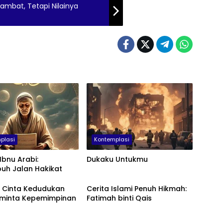
ambat, Tetapi Nilainya
plasi
Kontemplasi
Ibnu Arabi:
Dukaku Untukmu
uh Jalan Hakikat
 Cinta Kedudukan
Cerita Islami Penuh Hikmah:
minta Kepemimpinan
Fatimah binti Qais