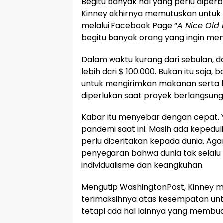
Begitu banyak hal yang perlu diperb
Kinney akhirnya memutuskan untu
melalui Facebook Page “
A Nice Old
begitu banyak orang yang ingin me
Dalam waktu kurang dari sebulan, d
lebih dari $ 100.000. Bukan itu saja
untuk mengirimkan makanan serta 
diperlukan saat proyek berlangsung
Kabar itu menyebar dengan cepat. Ya,
pandemi saat ini. Masih ada kepedul
perlu diceritakan kepada dunia. A
penyegaran bahwa dunia tak selalu d
individualisme dan keangkuhan.
Mengutip WashingtonPost, Kinney
terimaksihnya atas kesempatan un
tetapi ada hal lainnya yang membu