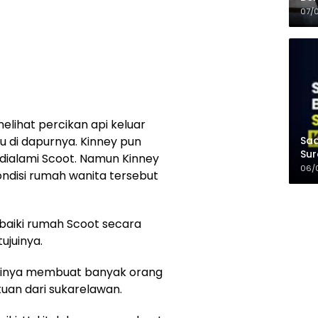
Kel
07/
lihat percikan api keluar
Saa
 di dapurnya. Kinney pun
Sur
 dialami Scoot. Namun Kinney
Mer
06/
ndisi rumah wanita tersebut
aiki rumah Scoot secara
ujuinya.
hatinya membuat banyak orang
uan dari sukarelawan.