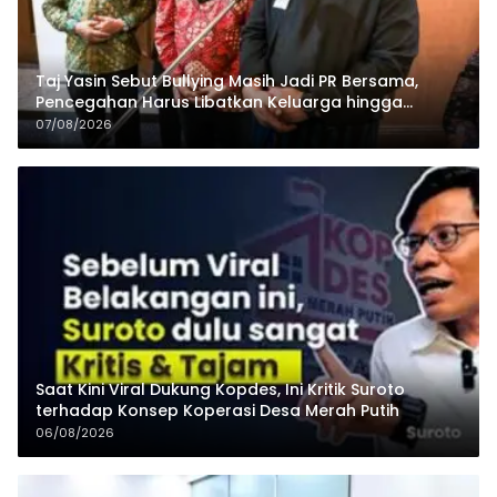
Taj Yasin Sebut Bullying Masih Jadi PR Bersama,
Pencegahan Harus Libatkan Keluarga hingga
Pesantren
07/08/2026
Saat Kini Viral Dukung Kopdes, Ini Kritik Suroto
terhadap Konsep Koperasi Desa Merah Putih
06/08/2026