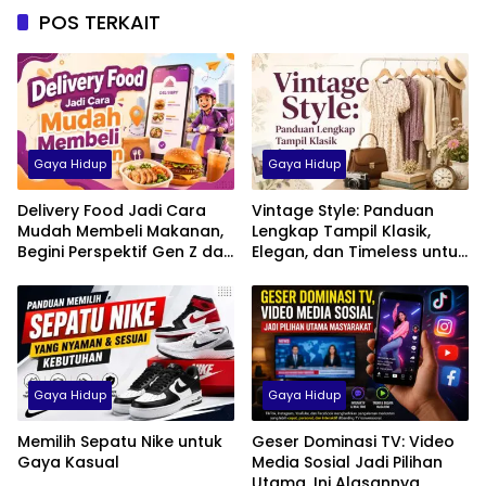
POS TERKAIT
Gaya Hidup
Gaya Hidup
Delivery Food Jadi Cara
Vintage Style: Panduan
Mudah Membeli Makanan,
Lengkap Tampil Klasik,
Begini Perspektif Gen Z dan
Elegan, dan Timeless untuk
Milenial di Indonesia
Pria, Wanita, hingga Anak
Gaya Hidup
Gaya Hidup
Memilih Sepatu Nike untuk
Geser Dominasi TV: Video
Gaya Kasual
Media Sosial Jadi Pilihan
Utama, Ini Alasannya