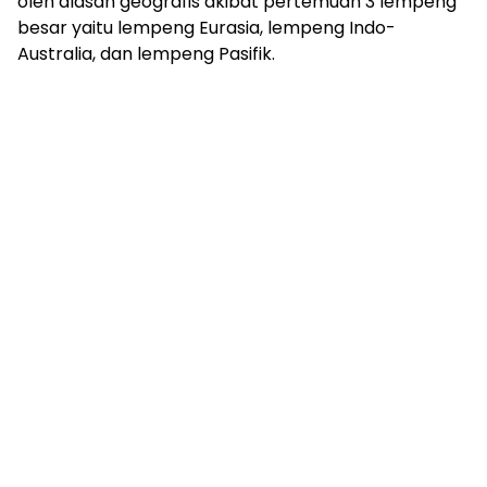
oleh alasan geografis akibat pertemuan 3 lempeng
besar yaitu lempeng Eurasia, lempeng Indo-
Australia, dan lempeng Pasifik.