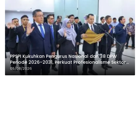
PPSPI Kukuhkan Pengurus Nasional dan 38 DPW
Periode 2026–2031, Perkuat Profesionalisme Sektor
Publik
05/08/2026