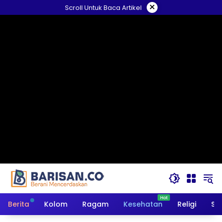
Langsung
×
Scroll Untuk Baca Artikel
ke
konten
Berita
Kolom
Ragam
Kesehatan
Religi
So