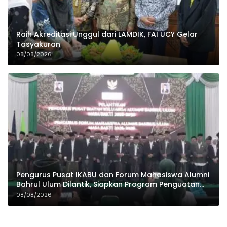
Raih Akreditasi Unggul dari LAMDIK, FAI UCY Gelar
Tasyakuran
08/08/2026
Pengurus Pusat IKABU dan Forum Mahasiswa Alumni
Bahrul Ulum Dilantik, Siapkan Program Penguatan
Organisasi dan Ekonomi
08/08/2026