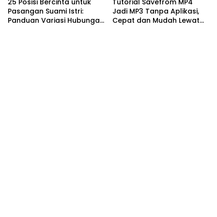
25 Posisi Bercinta untuk
Tutorial Savefrom MP4
Pasangan Suami Istri:
Jadi MP3 Tanpa Aplikasi,
Panduan Variasi Hubungan
Cepat dan Mudah Lewat
yang Nyaman dan
HP
Harmonis