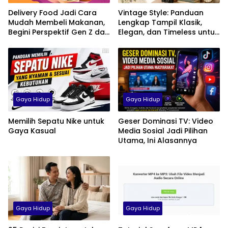
Delivery Food Jadi Cara
Vintage Style: Panduan
Mudah Membeli Makanan,
Lengkap Tampil Klasik,
Begini Perspektif Gen Z dan
Elegan, dan Timeless untuk
Milenial di Indonesia
Pria, Wanita, hingga Anak
Gaya Hidup
Gaya Hidup
Memilih Sepatu Nike untuk
Geser Dominasi TV: Video
Gaya Kasual
Media Sosial Jadi Pilihan
Utama, Ini Alasannya
Gaya Hidup
Gaya Hidup