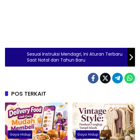
Sesuai Instruksi Mendagri, Ini Aturan Terbaru
Saat Natal dan Tahun Baru
POS TERKAIT
Gaya Hidup
Gaya Hidup