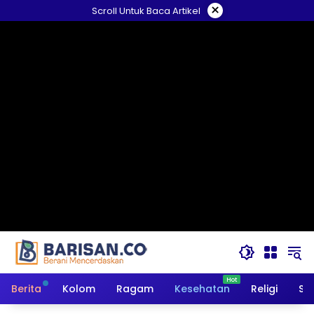
Langsung
×
Scroll Untuk Baca Artikel
ke
konten
Berita
Kolom
Ragam
Kesehatan
Religi
So