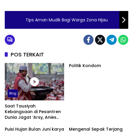
Tips Aman Mudik Bagi Warga Zona Hijau
POS TERKAIT
Politik Kondom
Blog
Saat Tausiyah
Kebangsaan di Pesantren
Dunia Jagat ‘Arsy, Anies
Mendapat Jimat dan
Dukungan dari Abah Aos
Puisi Hujan Bulan Juni karya
Mengenal Sepak Terjang